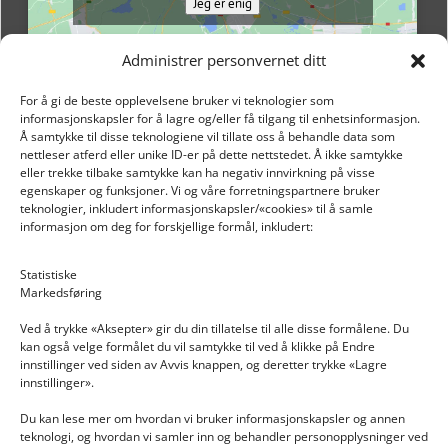
Jeg er enig
Administrer personvernet ditt
For å gi de beste opplevelsene bruker vi teknologier som
informasjonskapsler for å lagre og/eller få tilgang til enhetsinformasjon.
Å samtykke til disse teknologiene vil tillate oss å behandle data som
nettleser atferd eller unike ID-er på dette nettstedet. Å ikke samtykke
eller trekke tilbake samtykke kan ha negativ innvirkning på visse
egenskaper og funksjoner. Vi og våre forretningspartnere bruker
teknologier, inkludert informasjonskapsler/«cookies» til å samle
informasjon om deg for forskjellige formål, inkludert:
Email: post@dekkogdeler.nextlogixs.com
Statistiske
Markedsføring
Org. nr: 817188222
Ved å trykke «Aksepter» gir du din tillatelse til alle disse formålene. Du
kan også velge formålet du vil samtykke til ved å klikke på Endre
innstillinger ved siden av Avvis knappen, og deretter trykke «Lagre
innstillinger».
Du kan lese mer om hvordan vi bruker informasjonskapsler og annen
INFORMASJON
teknologi, og hvordan vi samler inn og behandler personopplysninger ved