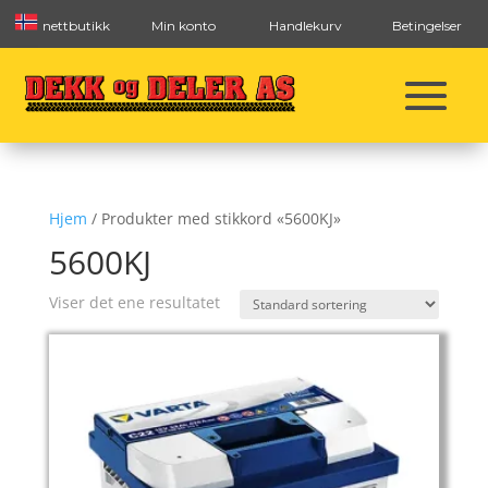
nettbutikk
Min konto
Handlekurv
Betingelser
Hjem
/ Produkter med stikkord «5600KJ»
5600KJ
Viser det ene resultatet