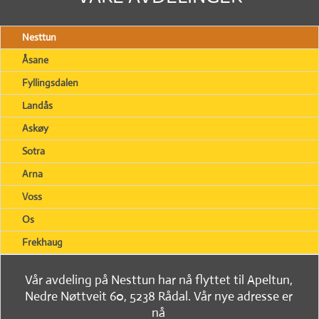
Nesttun
Åsane
Fyllingsdalen
Landås
Askøy
Sotra
Arna
Voss
Os
Frekhaug
Vår avdeling på Nesttun har nå flyttet til Apeltun,
Nedre Nøttveit 60, 5238 Rådal. Vår nye adresse er
nå