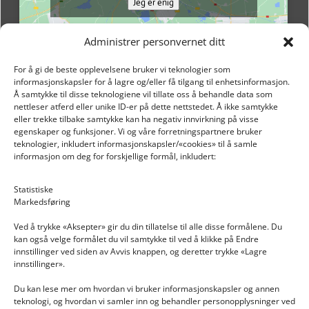
Jeg er enig
Administrer personvernet ditt
For å gi de beste opplevelsene bruker vi teknologier som
informasjonskapsler for å lagre og/eller få tilgang til enhetsinformasjon.
Å samtykke til disse teknologiene vil tillate oss å behandle data som
nettleser atferd eller unike ID-er på dette nettstedet. Å ikke samtykke
eller trekke tilbake samtykke kan ha negativ innvirkning på visse
egenskaper og funksjoner. Vi og våre forretningspartnere bruker
teknologier, inkludert informasjonskapsler/«cookies» til å samle
informasjon om deg for forskjellige formål, inkludert:
Email: post@dekkogdeler.nextlogixs.com
Statistiske
Markedsføring
Org. nr: 817188222
Ved å trykke «Aksepter» gir du din tillatelse til alle disse formålene. Du
kan også velge formålet du vil samtykke til ved å klikke på Endre
innstillinger ved siden av Avvis knappen, og deretter trykke «Lagre
innstillinger».
Du kan lese mer om hvordan vi bruker informasjonskapsler og annen
INFORMASJON
teknologi, og hvordan vi samler inn og behandler personopplysninger ved