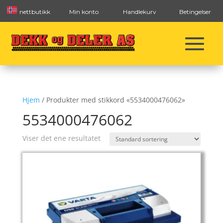
nettbutikk
Min konto
Handlekurv
Betingelser
Hjem
/ Produkter med stikkord «5534000476062»
5534000476062
Viser det ene resultatet