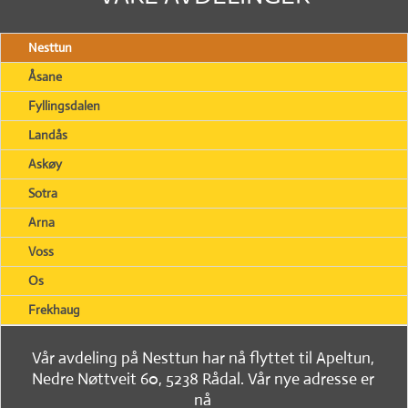
Nesttun
Åsane
Fyllingsdalen
Landås
Askøy
Sotra
Arna
Voss
Os
Frekhaug
Vår avdeling på Nesttun har nå flyttet til Apeltun,
Nedre Nøttveit 60, 5238 Rådal. Vår nye adresse er
nå