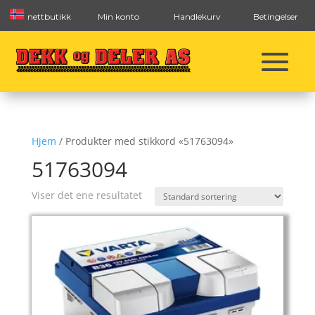
nettbutikk
Min konto
Handlekurv
Betingelser
Hjem
/ Produkter med stikkord «51763094»
51763094
Viser det ene resultatet