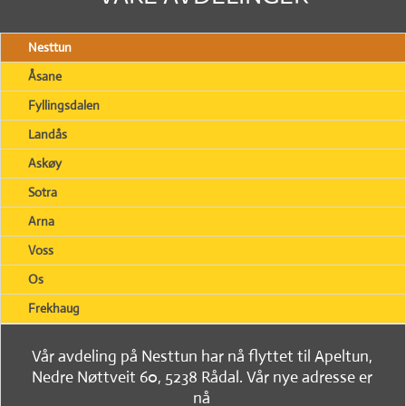
Nesttun
Åsane
Fyllingsdalen
Landås
Askøy
Sotra
Arna
Voss
Os
Frekhaug
Vår avdeling på Nesttun har nå flyttet til Apeltun,
Nedre Nøttveit 60, 5238 Rådal. Vår nye adresse er
nå