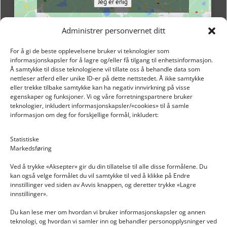
Jeg er enig
Administrer personvernet ditt
For å gi de beste opplevelsene bruker vi teknologier som
informasjonskapsler for å lagre og/eller få tilgang til enhetsinformasjon.
Å samtykke til disse teknologiene vil tillate oss å behandle data som
nettleser atferd eller unike ID-er på dette nettstedet. Å ikke samtykke
eller trekke tilbake samtykke kan ha negativ innvirkning på visse
egenskaper og funksjoner. Vi og våre forretningspartnere bruker
teknologier, inkludert informasjonskapsler/«cookies» til å samle
informasjon om deg for forskjellige formål, inkludert:
Email: post@dekkogdeler.nextlogixs.com
Statistiske
Markedsføring
Org. nr: 817188222
Ved å trykke «Aksepter» gir du din tillatelse til alle disse formålene. Du
kan også velge formålet du vil samtykke til ved å klikke på Endre
innstillinger ved siden av Avvis knappen, og deretter trykke «Lagre
innstillinger».
Du kan lese mer om hvordan vi bruker informasjonskapsler og annen
INFORMASJON
teknologi, og hvordan vi samler inn og behandler personopplysninger ved