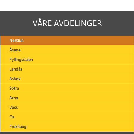
VÅRE AVDELINGER
Nesttun
Åsane
Fyllingsdalen
Landås
Askøy
Sotra
Arna
Voss
Os
Frekhaug