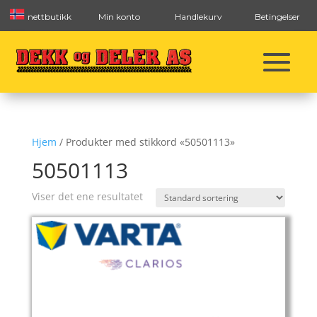
nettbutikk
Min konto
Handlekurv
Betingelser
Hjem
/ Produkter med stikkord «50501113»
50501113
Viser det ene resultatet