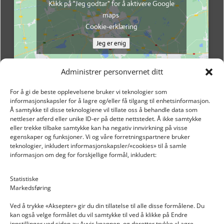
Klikk på "Jeg godtar" for å aktivere Google
maps
Cookie-erklæring
Jeg er enig
Administrer personvernet ditt
For å gi de beste opplevelsene bruker vi teknologier som
informasjonskapsler for å lagre og/eller få tilgang til enhetsinformasjon.
Å samtykke til disse teknologiene vil tillate oss å behandle data som
nettleser atferd eller unike ID-er på dette nettstedet. Å ikke samtykke
eller trekke tilbake samtykke kan ha negativ innvirkning på visse
egenskaper og funksjoner. Vi og våre forretningspartnere bruker
teknologier, inkludert informasjonskapsler/«cookies» til å samle
informasjon om deg for forskjellige formål, inkludert:
Email: post@dekkogdeler.nextlogixs.com
Statistiske
Markedsføring
Org. nr: 817188222
Ved å trykke «Aksepter» gir du din tillatelse til alle disse formålene. Du
kan også velge formålet du vil samtykke til ved å klikke på Endre
innstillinger ved siden av Avvis knappen, og deretter trykke «Lagre