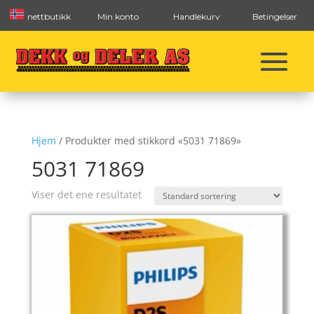
nettbutikk
Min konto
Handlekurv
Betingelser
Hjem
/ Produkter med stikkord «5031 71869»
5031 71869
Viser det ene resultatet