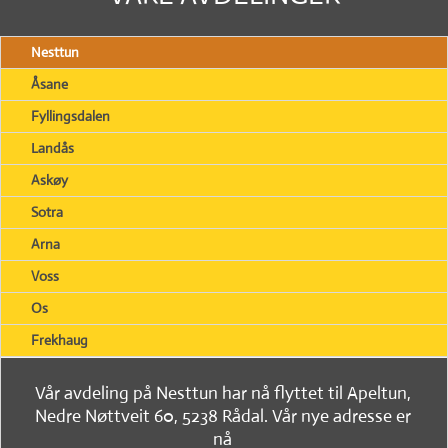
Nesttun
Åsane
Fyllingsdalen
Landås
Askøy
Sotra
Arna
Voss
Os
Frekhaug
Vår avdeling på Nesttun har nå flyttet til Apeltun,
Nedre Nøttveit 60, 5238 Rådal. Vår nye adresse er
nå