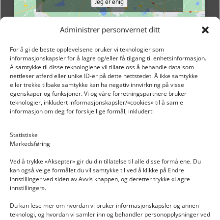
Jeg er enig
Administrer personvernet ditt
For å gi de beste opplevelsene bruker vi teknologier som
informasjonskapsler for å lagre og/eller få tilgang til enhetsinformasjon.
Å samtykke til disse teknologiene vil tillate oss å behandle data som
nettleser atferd eller unike ID-er på dette nettstedet. Å ikke samtykke
eller trekke tilbake samtykke kan ha negativ innvirkning på visse
egenskaper og funksjoner. Vi og våre forretningspartnere bruker
teknologier, inkludert informasjonskapsler/«cookies» til å samle
informasjon om deg for forskjellige formål, inkludert:
Email: post@dekkogdeler.nextlogixs.com
Statistiske
Markedsføring
Org. nr: 817188222
Ved å trykke «Aksepter» gir du din tillatelse til alle disse formålene. Du
kan også velge formålet du vil samtykke til ved å klikke på Endre
innstillinger ved siden av Avvis knappen, og deretter trykke «Lagre
innstillinger».
Du kan lese mer om hvordan vi bruker informasjonskapsler og annen
INFORMASJON
teknologi, og hvordan vi samler inn og behandler personopplysninger ved