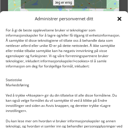
Jeg er enig
Administrer personvernet ditt
For å gi de beste opplevelsene bruker vi teknologier som
informasjonskapsler for å lagre og/eller få tilgang til enhetsinformasjon.
Å samtykke til disse teknologiene vil tillate oss å behandle data som
nettleser atferd eller unike ID-er på dette nettstedet. Å ikke samtykke
eller trekke tilbake samtykke kan ha negativ innvirkning på visse
egenskaper og funksjoner. Vi og våre forretningspartnere bruker
teknologier, inkludert informasjonskapsler/«cookies» til å samle
informasjon om deg for forskjellige formål, inkludert:
Email: post@dekkogdeler.nextlogixs.com
Statistiske
Markedsføring
Org. nr: 817188222
Ved å trykke «Aksepter» gir du din tillatelse til alle disse formålene. Du
kan også velge formålet du vil samtykke til ved å klikke på Endre
innstillinger ved siden av Avvis knappen, og deretter trykke «Lagre
innstillinger».
Du kan lese mer om hvordan vi bruker informasjonskapsler og annen
INFORMASJON
teknologi, og hvordan vi samler inn og behandler personopplysninger ved