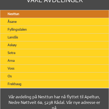
Nesttun
Åsane
Fyllingsdalen
Landås
Askøy
Sotra
Arna
Voss
Os
Frekhaug
Vår avdeling på Nesttun har nå flyttet til Apeltun,
Nedre Nøttveit 60, 5238 Rådal. Vår nye adresse er
nå