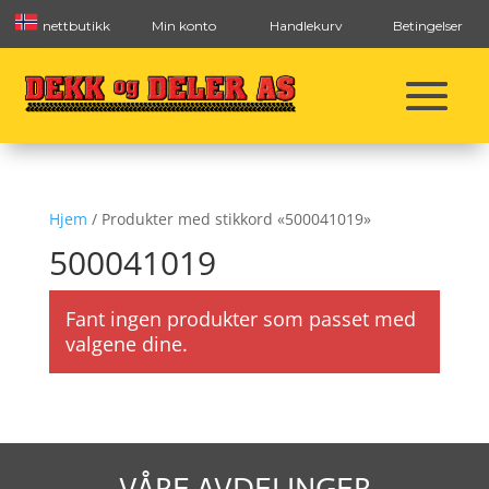
nettbutikk
Min konto
Handlekurv
Betingelser
Hjem
/ Produkter med stikkord «500041019»
500041019
Fant ingen produkter som passet med
valgene dine.
VÅRE AVDELINGER