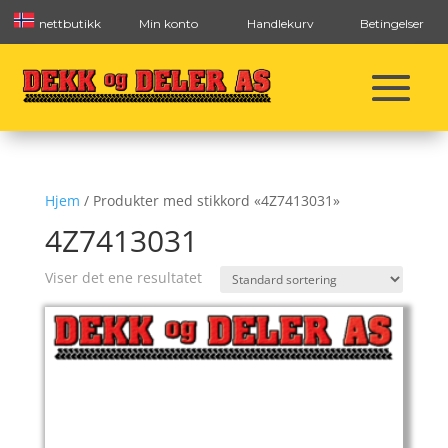
nettbutikk
Min konto
Handlekurv
Betingelser
Hjem
/ Produkter med stikkord «4Z7413031»
4Z7413031
Viser det ene resultatet