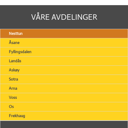
VÅRE AVDELINGER
Nesttun
Åsane
Fyllingsdalen
Landås
Askøy
Sotra
Arna
Voss
Os
Frekhaug