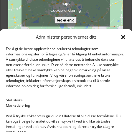
maps
Cookie-erklæring
Jeg er enig
Administrer personvernet ditt
For å gi de beste opplevelsene bruker vi teknologier som
informasjonskapsler for å lagre og/eller få tilgang til enhetsinformasjon.
Å samtykke til disse teknologiene vil tillate oss å behandle data som
nettleser atferd eller unike ID-er på dette nettstedet. Å ikke samtykke
eller trekke tilbake samtykke kan ha negativ innvirkning på visse
egenskaper og funksjoner. Vi og våre forretningspartnere bruker
teknologier, inkludert informasjonskapsler/«cookies» til å samle
informasjon om deg for forskjellige formål, inkludert:
Email: post@dekkogdeler.nextlogixs.com
Statistiske
Markedsføring
Org. nr: 817188222
Ved å trykke «Aksepter» gir du din tillatelse til alle disse formålene. Du
kan også velge formålet du vil samtykke til ved å klikke på Endre
innstillinger ved siden av Avvis knappen, og deretter trykke «Lagre
innstillinger».