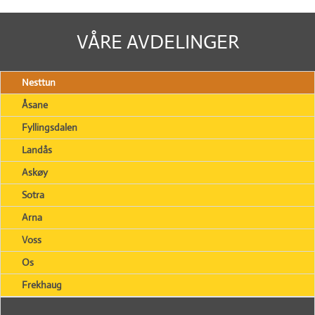
VÅRE AVDELINGER
Nesttun
Åsane
Fyllingsdalen
Landås
Askøy
Sotra
Arna
Voss
Os
Frekhaug