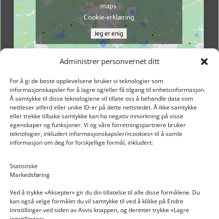
maps
Cookie-erklæring
Jeg er enig
Administrer personvernet ditt
For å gi de beste opplevelsene bruker vi teknologier som
informasjonskapsler for å lagre og/eller få tilgang til enhetsinformasjon.
Å samtykke til disse teknologiene vil tillate oss å behandle data som
nettleser atferd eller unike ID-er på dette nettstedet. Å ikke samtykke
eller trekke tilbake samtykke kan ha negativ innvirkning på visse
egenskaper og funksjoner. Vi og våre forretningspartnere bruker
teknologier, inkludert informasjonskapsler/«cookies» til å samle
informasjon om deg for forskjellige formål, inkludert:
Email: post@dekkogdeler.nextlogixs.com
Statistiske
Markedsføring
Org. nr: 817188222
Ved å trykke «Aksepter» gir du din tillatelse til alle disse formålene. Du
kan også velge formålet du vil samtykke til ved å klikke på Endre
innstillinger ved siden av Avvis knappen, og deretter trykke «Lagre
innstillinger».