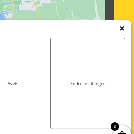
Avvis
Endre instillinger
Utviklet av
www.webshop1.no
0