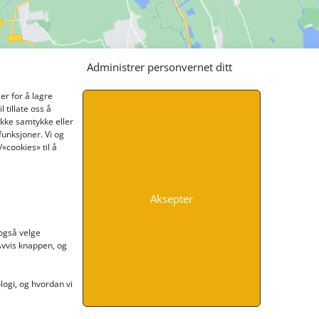
Administrer personvernet ditt
er for å lagre
 tillate oss å
ikke samtykke eller
funksjoner. Vi og
«cookies» til å
Aksepter
INFORMASJON
 også velge
 Avvis knappen, og
Kontakt oss
Endre time
Personvern
ogi, og hvordan vi