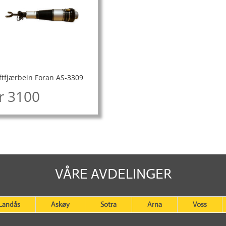
ftfjærbein Foran AS-3309
r
3100
VÅRE AVDELINGER
Landås
Askøy
Sotra
Arna
Voss