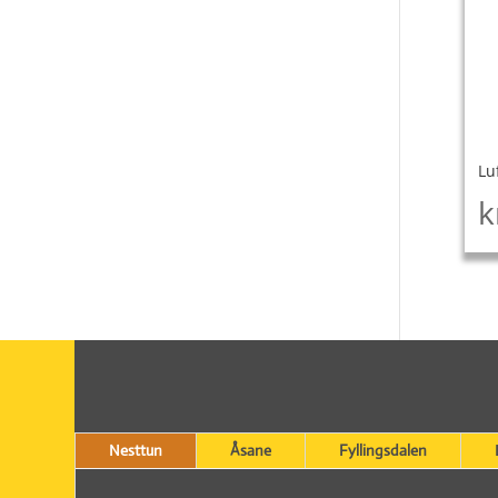
Lu
k
Nesttun
Åsane
Fyllingsdalen