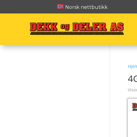
Norsk nettbutikk
Hje
4
Vise