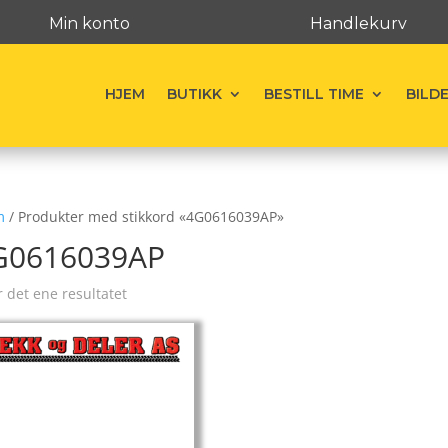
Min konto
Handlekurv
HJEM
BUTIKK
BESTILL TIME
BILD
m
/ Produkter med stikkord «4G0616039AP»
G0616039AP
r det ene resultatet