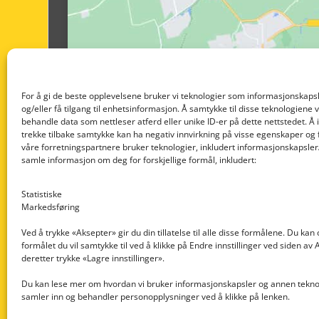
For å gi de beste opplevelsene bruker vi teknologier som informasjonskapsl
og/eller få tilgang til enhetsinformasjon. Å samtykke til disse teknologiene vil
behandle data som nettleser atferd eller unike ID-er på dette nettstedet. Å 
trekke tilbake samtykke kan ha negativ innvirkning på visse egenskaper og 
våre forretningspartnere bruker teknologier, inkludert informasjonskapsler/
samle informasjon om deg for forskjellige formål, inkludert:
Statistiske
Markedsføring
Ved å trykke «Aksepter» gir du din tillatelse til alle disse formålene. Du kan
formålet du vil samtykke til ved å klikke på Endre innstillinger ved siden av
Nedre Nøttveit 60, 5238 Rådal
deretter trykke «Lagre innstillinger».
Email: post@dekkogdeler.com
Du kan lese mer om hvordan vi bruker informasjonskapsler og annen teknol
samler inn og behandler personopplysninger ved å klikke på lenken.
Org. nr: 996430022