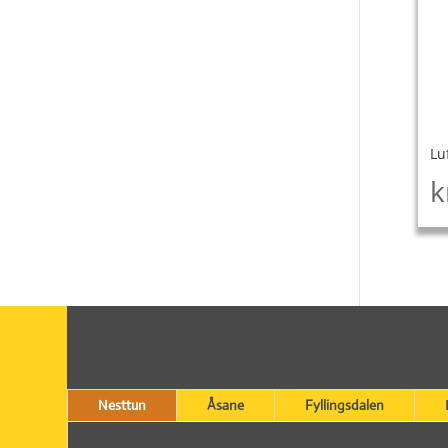
Lu
k
Nesttun
Åsane
Fyllingsdalen