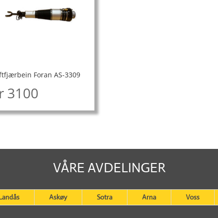
ftfjærbein Foran AS-3309
r
3100
VÅRE AVDELINGER
Landås
Askøy
Sotra
Arna
Voss