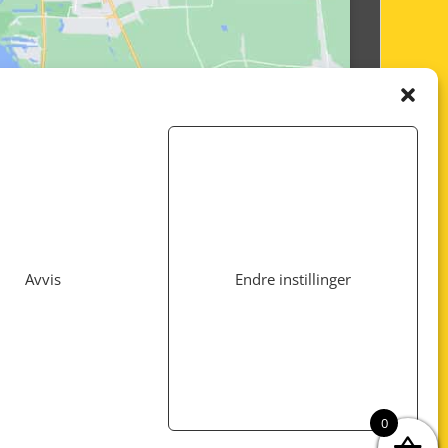
Avvis
Endre instillinger
Utviklet av
www.webshop1.no
0