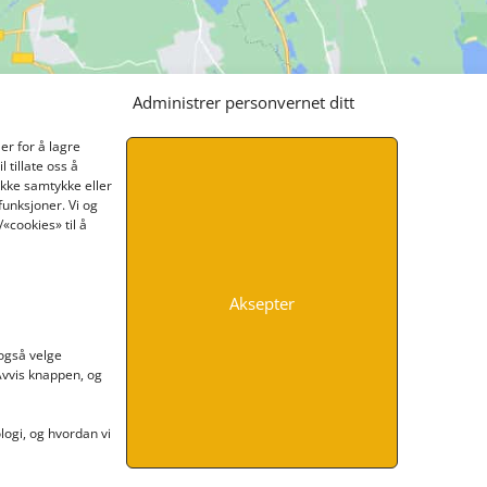
Administrer personvernet ditt
er for å lagre
 tillate oss å
ikke samtykke eller
funksjoner. Vi og
«cookies» til å
Aksepter
INFORMASJON
 også velge
 Avvis knappen, og
Kontakt oss
Endre time
Personvern
ogi, og hvordan vi