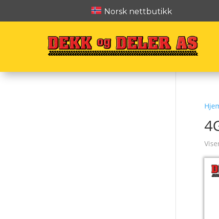
Norsk nettbutikk
Hje
4
Vise