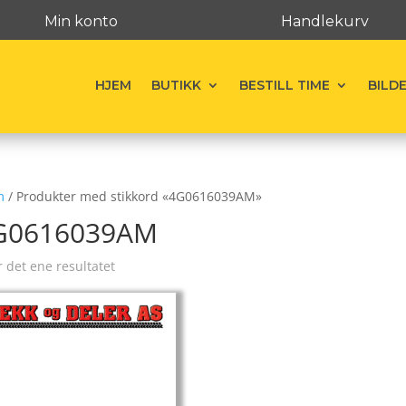
Min konto
Handlekurv
HJEM
BUTIKK
BESTILL TIME
BILD
m
/ Produkter med stikkord «4G0616039AM»
G0616039AM
r det ene resultatet