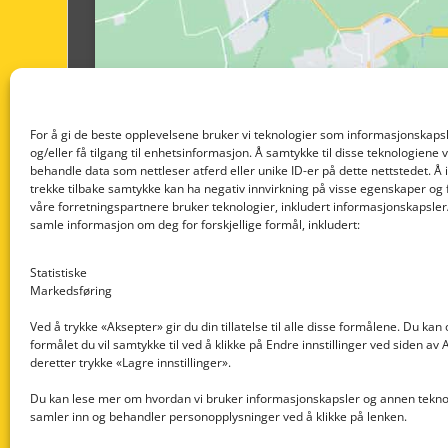
For å gi de beste opplevelsene bruker vi teknologier som informasjonskapsl
og/eller få tilgang til enhetsinformasjon. Å samtykke til disse teknologiene vil
behandle data som nettleser atferd eller unike ID-er på dette nettstedet. Å 
trekke tilbake samtykke kan ha negativ innvirkning på visse egenskaper og 
våre forretningspartnere bruker teknologier, inkludert informasjonskapsler/
samle informasjon om deg for forskjellige formål, inkludert:
Statistiske
Markedsføring
Ved å trykke «Aksepter» gir du din tillatelse til alle disse formålene. Du kan
formålet du vil samtykke til ved å klikke på Endre innstillinger ved siden av
Nedre Nøttveit 60, 5238 Rådal
deretter trykke «Lagre innstillinger».
Email: post@dekkogdeler.com
Du kan lese mer om hvordan vi bruker informasjonskapsler og annen teknol
samler inn og behandler personopplysninger ved å klikke på lenken.
Org. nr: 996430022