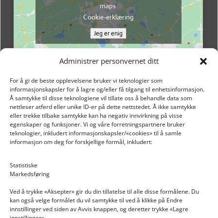
maps
Cookie-erklæring
Jeg er enig
Administrer personvernet ditt
For å gi de beste opplevelsene bruker vi teknologier som
informasjonskapsler for å lagre og/eller få tilgang til enhetsinformasjon.
Å samtykke til disse teknologiene vil tillate oss å behandle data som
nettleser atferd eller unike ID-er på dette nettstedet. Å ikke samtykke
eller trekke tilbake samtykke kan ha negativ innvirkning på visse
egenskaper og funksjoner. Vi og våre forretningspartnere bruker
teknologier, inkludert informasjonskapsler/«cookies» til å samle
informasjon om deg for forskjellige formål, inkludert:
Email: post@dekkogdeler.nextlogixs.com
Statistiske
Markedsføring
Org. nr: 817188222
Ved å trykke «Aksepter» gir du din tillatelse til alle disse formålene. Du
kan også velge formålet du vil samtykke til ved å klikke på Endre
innstillinger ved siden av Avvis knappen, og deretter trykke «Lagre
innstillinger».