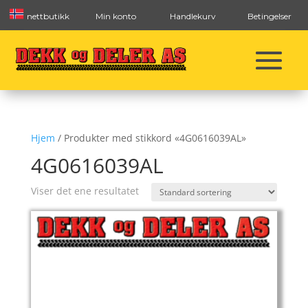
nettbutikk
Min konto
Handlekurv
Betingelser
Hjem
/ Produkter med stikkord «4G0616039AL»
4G0616039AL
Viser det ene resultatet