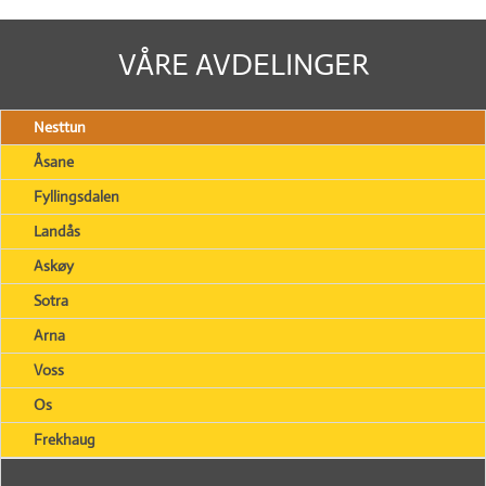
VÅRE AVDELINGER
Nesttun
Åsane
Fyllingsdalen
Landås
Askøy
Sotra
Arna
Voss
Os
Frekhaug