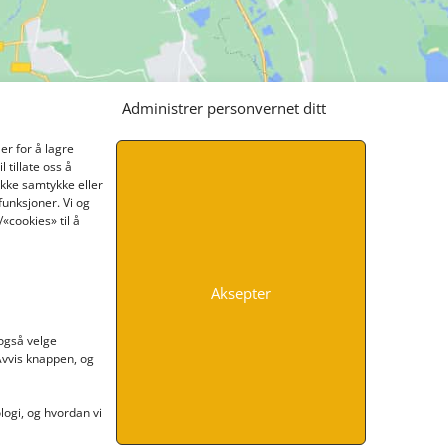
Administrer personvernet ditt
er for å lagre
 tillate oss å
ikke samtykke eller
funksjoner. Vi og
«cookies» til å
Aksepter
INFORMASJON
 også velge
 Avvis knappen, og
Kontakt oss
Endre time
Personvern
ogi, og hvordan vi