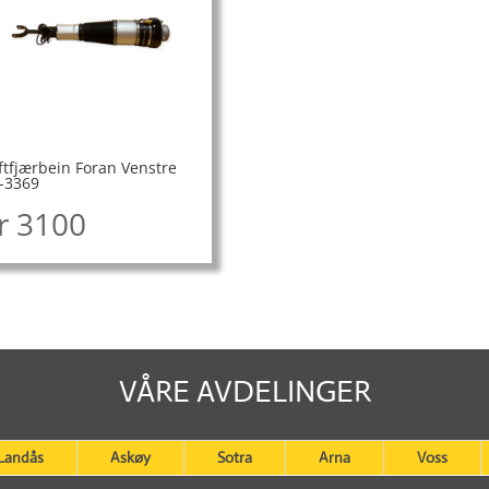
ftfjærbein Foran Venstre
-3369
r
3100
VÅRE AVDELINGER
Landås
Askøy
Sotra
Arna
Voss