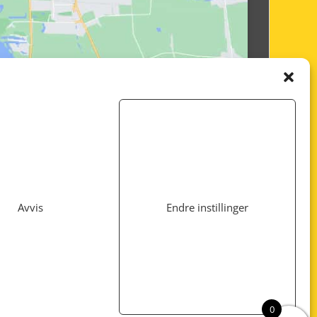
Avvis
Endre instillinger
Utviklet av
www.webshop1.no
0