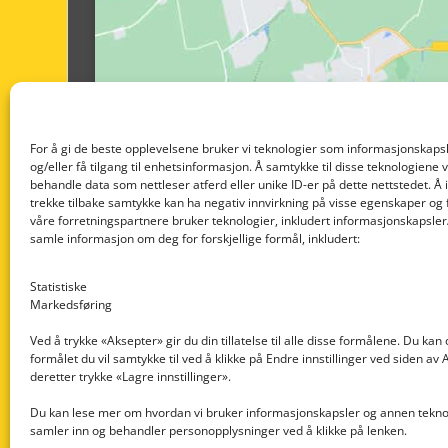
For å gi de beste opplevelsene bruker vi teknologier som informasjonskapsl
og/eller få tilgang til enhetsinformasjon. Å samtykke til disse teknologiene vil
behandle data som nettleser atferd eller unike ID-er på dette nettstedet. Å 
trekke tilbake samtykke kan ha negativ innvirkning på visse egenskaper og 
våre forretningspartnere bruker teknologier, inkludert informasjonskapsler/
samle informasjon om deg for forskjellige formål, inkludert:
Statistiske
Markedsføring
Ved å trykke «Aksepter» gir du din tillatelse til alle disse formålene. Du kan
formålet du vil samtykke til ved å klikke på Endre innstillinger ved siden av
Nedre Nøttveit 60, 5238 Rådal
deretter trykke «Lagre innstillinger».
Email: post@dekkogdeler.com
Du kan lese mer om hvordan vi bruker informasjonskapsler og annen teknol
samler inn og behandler personopplysninger ved å klikke på lenken.
Org. nr: 996430022