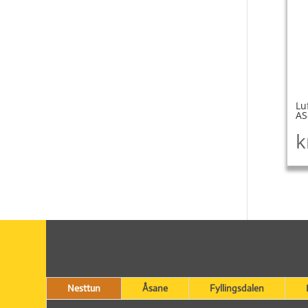
Lu
AS
k
Nesttun
Åsane
Fyllingsdalen