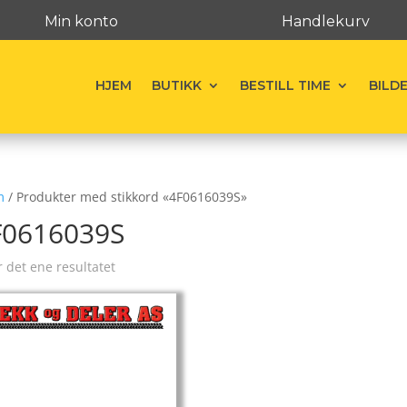
Min konto
Handlekurv
HJEM
BUTIKK
BESTILL TIME
BILD
m
/ Produkter med stikkord «4F0616039S»
F0616039S
r det ene resultatet