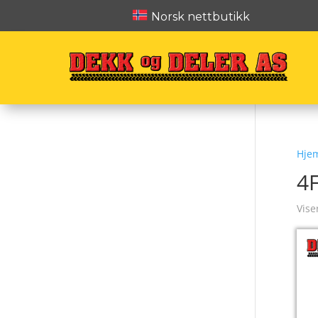
Norsk nettbutikk
Hje
4
Vise