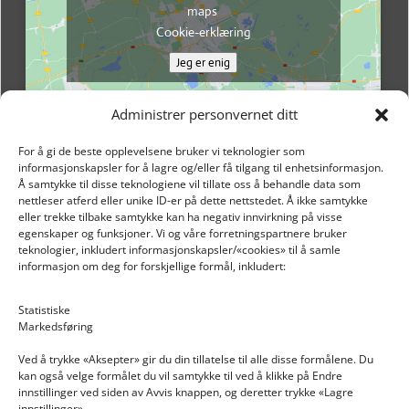
maps
Cookie-erklæring
Jeg er enig
Administrer personvernet ditt
For å gi de beste opplevelsene bruker vi teknologier som
informasjonskapsler for å lagre og/eller få tilgang til enhetsinformasjon.
Å samtykke til disse teknologiene vil tillate oss å behandle data som
nettleser atferd eller unike ID-er på dette nettstedet. Å ikke samtykke
eller trekke tilbake samtykke kan ha negativ innvirkning på visse
egenskaper og funksjoner. Vi og våre forretningspartnere bruker
teknologier, inkludert informasjonskapsler/«cookies» til å samle
informasjon om deg for forskjellige formål, inkludert:
Email: post@dekkogdeler.nextlogixs.com
Statistiske
Markedsføring
Org. nr: 817188222
Ved å trykke «Aksepter» gir du din tillatelse til alle disse formålene. Du
kan også velge formålet du vil samtykke til ved å klikke på Endre
innstillinger ved siden av Avvis knappen, og deretter trykke «Lagre
innstillinger».