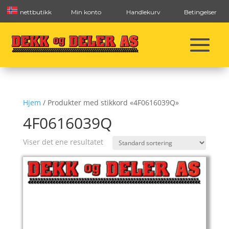
nettbutikk
Min konto
Handlekurv
Betingelser
Hjem
/ Produkter med stikkord «4F0616039Q»
4F0616039Q
Viser det ene resultatet