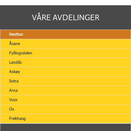
VÅRE AVDELINGER
Nesttun
Åsane
Fyllingsdalen
Landås
Askøy
Sotra
Arna
Voss
Os
Frekhaug