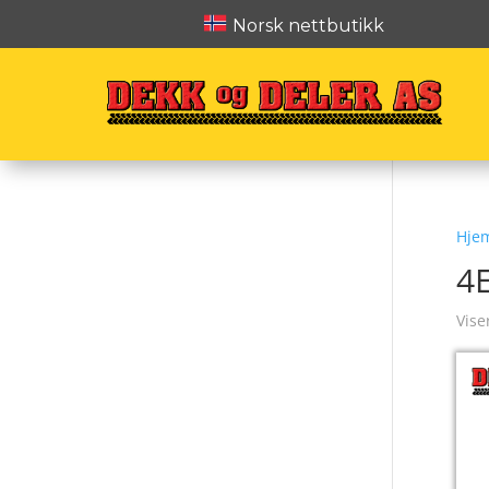
Norsk nettbutikk
Hje
4
Vise