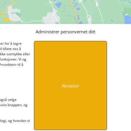
Administrer personvernet ditt
er for å lagre
 tillate oss å
ikke samtykke eller
funksjoner. Vi og
«cookies» til å
Aksepter
INFORMASJON
 også velge
 Avvis knappen, og
Kontakt oss
Endre time
Personvern
ogi, og hvordan vi