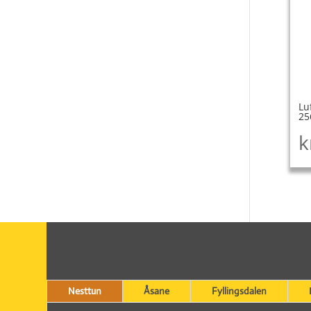
Lu
25
k
Nesttun
Åsane
Fyllingsdalen