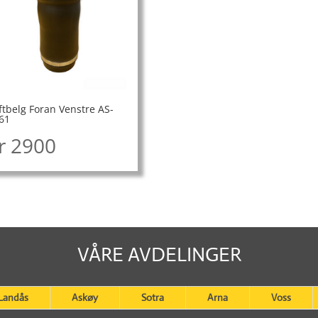
ftbelg Foran Venstre AS-
61
r
2900
VÅRE AVDELINGER
Landås
Askøy
Sotra
Arna
Voss