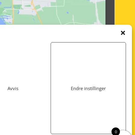
Avvis
Endre instillinger
Utviklet av
www.webshop1.no
0