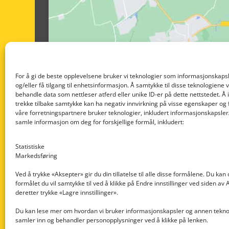
For å gi de beste opplevelsene bruker vi teknologier som informasjonskapsl
og/eller få tilgang til enhetsinformasjon. Å samtykke til disse teknologiene vil
behandle data som nettleser atferd eller unike ID-er på dette nettstedet. Å 
trekke tilbake samtykke kan ha negativ innvirkning på visse egenskaper og 
våre forretningspartnere bruker teknologier, inkludert informasjonskapsler/
samle informasjon om deg for forskjellige formål, inkludert:
Statistiske
Markedsføring
Ved å trykke «Aksepter» gir du din tillatelse til alle disse formålene. Du kan
formålet du vil samtykke til ved å klikke på Endre innstillinger ved siden av
Nedre Nøttveit 60, 5238 Rådal
deretter trykke «Lagre innstillinger».
Email: post@dekkogdeler.com
Du kan lese mer om hvordan vi bruker informasjonskapsler og annen teknol
samler inn og behandler personopplysninger ved å klikke på lenken.
Org. nr: 996430022