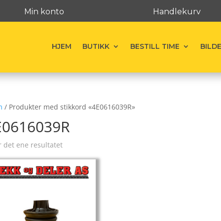
Min konto
Handlekurv
HJEM
BUTIKK
BESTILL TIME
BILD
m
/ Produkter med stikkord «4E0616039R»
E0616039R
r det ene resultatet