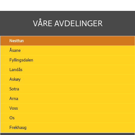
VÅRE AVDELINGER
Nesttun
Åsane
Fyllingsdalen
Landås
Askøy
Sotra
Arna
Voss
Os
Frekhaug