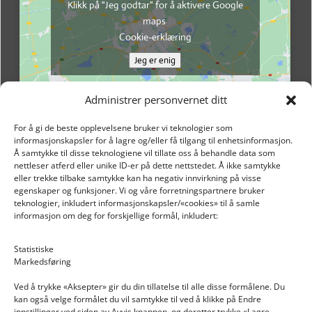
Klikk på "Jeg godtar" for å aktivere Google
maps
Cookie-erklæring
Jeg er enig
Administrer personvernet ditt
For å gi de beste opplevelsene bruker vi teknologier som
informasjonskapsler for å lagre og/eller få tilgang til enhetsinformasjon.
Å samtykke til disse teknologiene vil tillate oss å behandle data som
nettleser atferd eller unike ID-er på dette nettstedet. Å ikke samtykke
eller trekke tilbake samtykke kan ha negativ innvirkning på visse
egenskaper og funksjoner. Vi og våre forretningspartnere bruker
teknologier, inkludert informasjonskapsler/«cookies» til å samle
informasjon om deg for forskjellige formål, inkludert:
Email: post@dekkogdeler.nextlogixs.com
Statistiske
Markedsføring
Org. nr: 817188222
Ved å trykke «Aksepter» gir du din tillatelse til alle disse formålene. Du
kan også velge formålet du vil samtykke til ved å klikke på Endre
innstillinger ved siden av Avvis knappen, og deretter trykke «Lagre