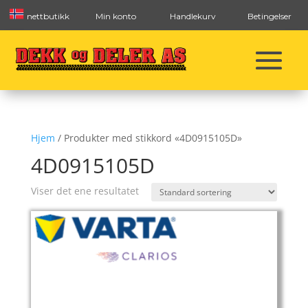
nettbutikk
Min konto
Handlekurv
Betingelser
Hjem
/ Produkter med stikkord «4D0915105D»
4D0915105D
Viser det ene resultatet