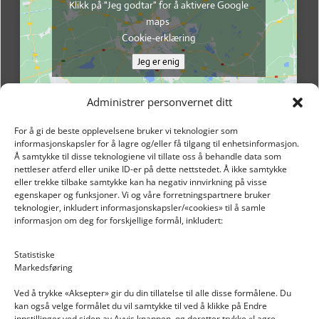
Klikk på "Jeg godtar" for å aktivere Google
maps
Cookie-erklæring
Jeg er enig
Administrer personvernet ditt
For å gi de beste opplevelsene bruker vi teknologier som
informasjonskapsler for å lagre og/eller få tilgang til enhetsinformasjon.
Å samtykke til disse teknologiene vil tillate oss å behandle data som
nettleser atferd eller unike ID-er på dette nettstedet. Å ikke samtykke
eller trekke tilbake samtykke kan ha negativ innvirkning på visse
egenskaper og funksjoner. Vi og våre forretningspartnere bruker
teknologier, inkludert informasjonskapsler/«cookies» til å samle
informasjon om deg for forskjellige formål, inkludert:
Email: post@dekkogdeler.nextlogixs.com
Statistiske
Markedsføring
Org. nr: 817188222
Ved å trykke «Aksepter» gir du din tillatelse til alle disse formålene. Du
kan også velge formålet du vil samtykke til ved å klikke på Endre
innstillinger ved siden av Avvis knappen, og deretter trykke «Lagre