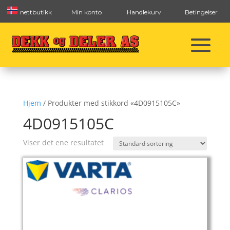
nettbutikk
Min konto
Handlekurv
Betingelser
Hjem
/ Produkter med stikkord «4D0915105C»
4D0915105C
Viser det ene resultatet