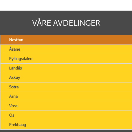
VÅRE AVDELINGER
Nesttun
Åsane
Fyllingsdalen
Landås
Askøy
Sotra
Arna
Voss
Os
Frekhaug