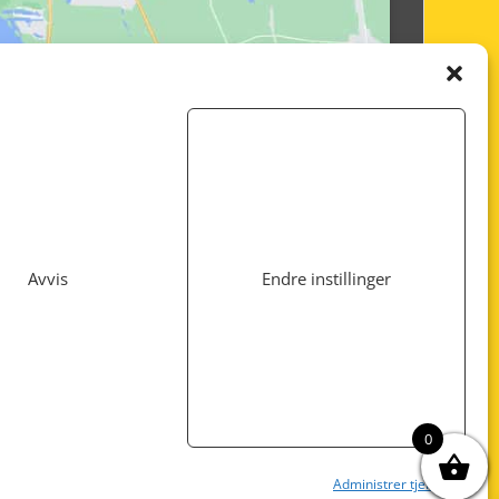
Avvis
Endre instillinger
Utviklet av
www.webshop1.no
0
Administrer tjenester