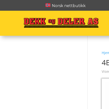
Norsk nettbutikk
Hje
4
Vise