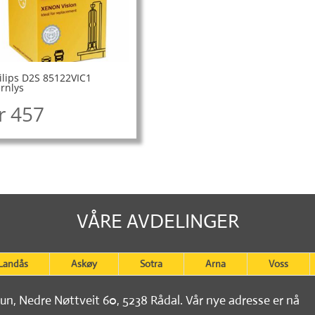
ilips D2S 85122VIC1
ernlys
r
457
VÅRE AVDELINGER
Landås
Askøy
Sotra
Arna
Voss
tun, Nedre Nøttveit 60, 5238 Rådal. Vår nye adresse er nå