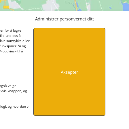
Administrer personvernet ditt
er for å lagre
 tillate oss å
ikke samtykke eller
funksjoner. Vi og
«cookies» til å
Aksepter
INFORMASJON
 også velge
 Avvis knappen, og
Kontakt oss
Endre time
Personvern
ogi, og hvordan vi