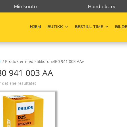
Min konto
Handlekurv
HJEM
BUTIKK
BESTILL TIME
BILD
m
/ Produkter med stikkord «4B0 941 003 AA»
B0 941 003 AA
r det ene resultatet