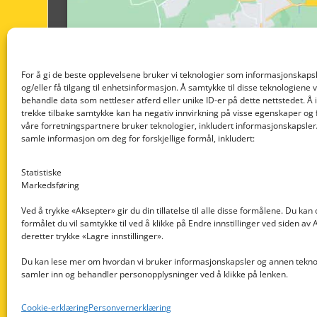
For å gi de beste opplevelsene bruker vi teknologier som informasjonskapsl
og/eller få tilgang til enhetsinformasjon. Å samtykke til disse teknologiene vil
behandle data som nettleser atferd eller unike ID-er på dette nettstedet. Å 
trekke tilbake samtykke kan ha negativ innvirkning på visse egenskaper og 
våre forretningspartnere bruker teknologier, inkludert informasjonskapsler/
samle informasjon om deg for forskjellige formål, inkludert:
Statistiske
Markedsføring
Ved å trykke «Aksepter» gir du din tillatelse til alle disse formålene. Du kan
formålet du vil samtykke til ved å klikke på Endre innstillinger ved siden av
Nedre Nøttveit 60, 5238 Rådal
deretter trykke «Lagre innstillinger».
Email: post@dekkogdeler.com
Du kan lese mer om hvordan vi bruker informasjonskapsler og annen teknol
samler inn og behandler personopplysninger ved å klikke på lenken.
Org. nr: 996430022
Cookie-erklæring
Personvernerklæring