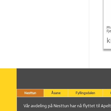
Ph
Fj
k
Nesttun
Åsane
Fyllingsdalen
Vår avdeling på Nesttun har nå flyttet til Apel