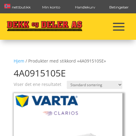
nettbutikk
Min konto
Handlekurv
Betingelser
Hjem
/ Produkter med stikkord «4A0915105E»
4A0915105E
Viser det ene resultatet