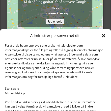
Klikk på "Jeg godtar" for å aktivere Google
maps
Cookie-erklæring
Jeg er enig
Administrer personvernet ditt
For å gi de beste opplevelsene bruker vi teknologier som
informasjonskapsler for å lagre og/eller få tilgang til enhetsinformasjon.
Å samtykke til disse teknologiene vil tillate oss å behandle data som
nettleser atferd eller unike ID-er på dette nettstedet. Å ikke samtykke
eller trekke tilbake samtykke kan ha negativ innvirkning på visse
egenskaper og funksjoner. Vi og våre forretningspartnere bruker
teknologier, inkludert informasjonskapsler/«cookies» til å samle
informasjon om deg for forskjellige formål, inkludert:
Email: post@dekkogdeler.nextlogixs.com
Statistiske
Markedsføring
Org. nr: 817188222
Ved å trykke «Aksepter» gir du din tillatelse til alle disse formålene. Du
kan også velge formålet du vil samtykke til ved å klikke på Endre
innstillinger ved siden av Avvis knappen, og deretter trykke «Lagre