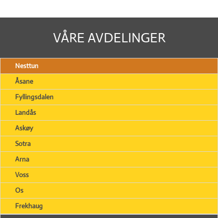
VÅRE AVDELINGER
Nesttun
Åsane
Fyllingsdalen
Landås
Askøy
Sotra
Arna
Voss
Os
Frekhaug