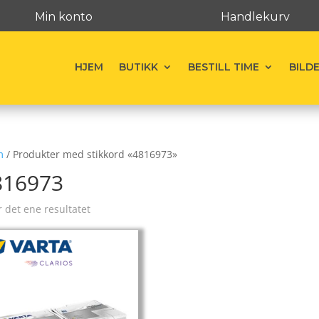
Min konto
Handlekurv
HJEM
BUTIKK
BESTILL TIME
BILD
m
/ Produkter med stikkord «4816973»
816973
r det ene resultatet