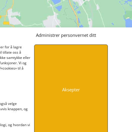
Administrer personvernet ditt
er for å lagre
 tillate oss å
ikke samtykke eller
funksjoner. Vi og
«cookies» til å
Aksepter
INFORMASJON
 også velge
 Avvis knappen, og
Kontakt oss
Endre time
Personvern
ogi, og hvordan vi