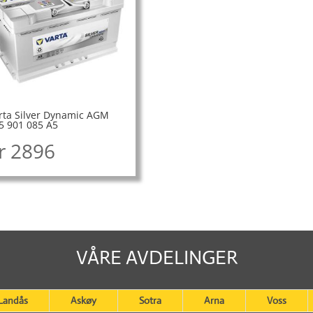
rta Silver Dynamic AGM
5 901 085 A5
r
2896
VÅRE AVDELINGER
Landås
Askøy
Sotra
Arna
Voss