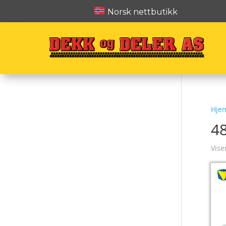
Norsk nettbutikk
Hje
4
Vise