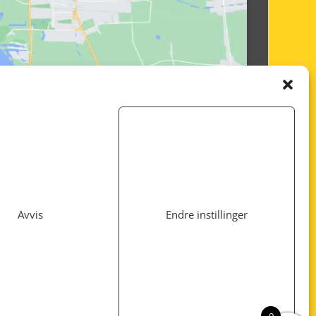
Avvis
Endre instillinger
Utviklet av
www.webshop1.no