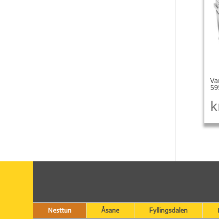
Va
59
k
Nesttun
Åsane
Fyllingsdalen