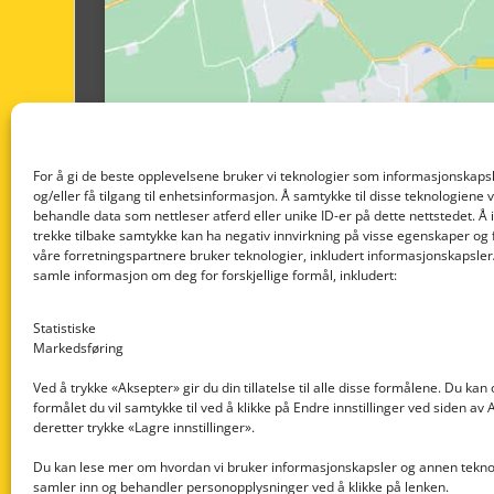
For å gi de beste opplevelsene bruker vi teknologier som informasjonskapsl
og/eller få tilgang til enhetsinformasjon. Å samtykke til disse teknologiene vil
behandle data som nettleser atferd eller unike ID-er på dette nettstedet. Å 
trekke tilbake samtykke kan ha negativ innvirkning på visse egenskaper og 
våre forretningspartnere bruker teknologier, inkludert informasjonskapsler/
samle informasjon om deg for forskjellige formål, inkludert:
Statistiske
Markedsføring
Ved å trykke «Aksepter» gir du din tillatelse til alle disse formålene. Du kan
formålet du vil samtykke til ved å klikke på Endre innstillinger ved siden av
Nedre Nøttveit 60, 5238 Rådal
deretter trykke «Lagre innstillinger».
Email: post@dekkogdeler.com
Du kan lese mer om hvordan vi bruker informasjonskapsler og annen teknol
samler inn og behandler personopplysninger ved å klikke på lenken.