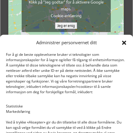
Klikk på "Jeg godtar" for å aktivere Google
maps
Cookie-erklæring
Jeg er enig
Administrer personvernet ditt
For å gi de beste opplevelsene bruker vi teknologier som
informasjonskapsler for å lagre og/eller få tilgang til enhetsinformasjon.
Å samtykke til disse teknologiene vil tillate oss å behandle data som
nettleser atferd eller unike ID-er på dette nettstedet. Å ikke samtykke
eller trekke tilbake samtykke kan ha negativ innvirkning på visse
egenskaper og funksjoner. Vi og våre forretningspartnere bruker
teknologier, inkludert informasjonskapsler/«cookies» til å samle
informasjon om deg for forskjellige formål, inkludert:
Email: post@dekkogdeler.nextlogixs.com
Statistiske
Markedsføring
Org. nr: 817188222
Ved å trykke «Aksepter» gir du din tillatelse til alle disse formålene. Du
kan også velge formålet du vil samtykke til ved å klikke på Endre
innstillinger ved siden av Avvis knappen, og deretter trykke «Lagre