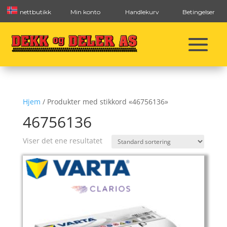
nettbutikk
Min konto
Handlekurv
Betingelser
Hjem
/ Produkter med stikkord «46756136»
46756136
Viser det ene resultatet