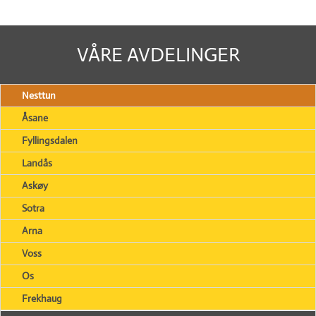
VÅRE AVDELINGER
Nesttun
Åsane
Fyllingsdalen
Landås
Askøy
Sotra
Arna
Voss
Os
Frekhaug