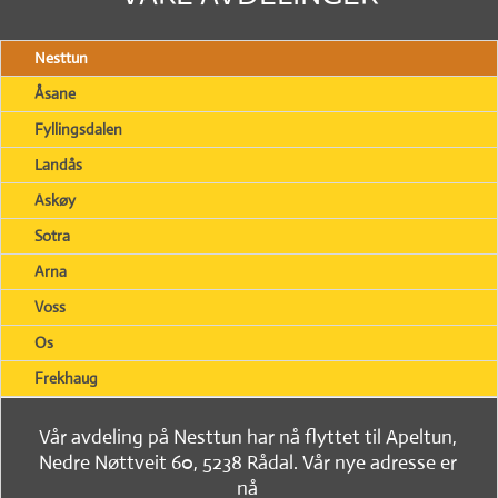
Nesttun
Åsane
Fyllingsdalen
Landås
Askøy
Sotra
Arna
Voss
Os
Frekhaug
Vår avdeling på Nesttun har nå flyttet til Apeltun,
Nedre Nøttveit 60, 5238 Rådal. Vår nye adresse er
nå