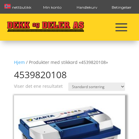
nettbutikk
Min konto
Handlekurv
Betingelser
Hjem
/ Produkter med stikkord «4539820108»
4539820108
Viser det ene resultatet