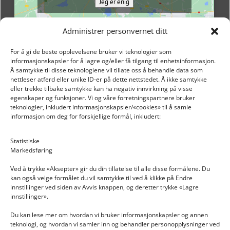
Jeg er enig
Administrer personvernet ditt
For å gi de beste opplevelsene bruker vi teknologier som
informasjonskapsler for å lagre og/eller få tilgang til enhetsinformasjon.
Å samtykke til disse teknologiene vil tillate oss å behandle data som
nettleser atferd eller unike ID-er på dette nettstedet. Å ikke samtykke
eller trekke tilbake samtykke kan ha negativ innvirkning på visse
egenskaper og funksjoner. Vi og våre forretningspartnere bruker
teknologier, inkludert informasjonskapsler/«cookies» til å samle
informasjon om deg for forskjellige formål, inkludert:
Email: post@dekkogdeler.nextlogixs.com
Statistiske
Markedsføring
Org. nr: 817188222
Ved å trykke «Aksepter» gir du din tillatelse til alle disse formålene. Du
kan også velge formålet du vil samtykke til ved å klikke på Endre
innstillinger ved siden av Avvis knappen, og deretter trykke «Lagre
innstillinger».
Du kan lese mer om hvordan vi bruker informasjonskapsler og annen
INFORMASJON
teknologi, og hvordan vi samler inn og behandler personopplysninger ved