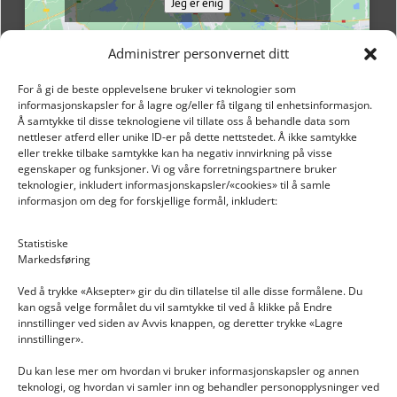
Jeg er enig
Administrer personvernet ditt
For å gi de beste opplevelsene bruker vi teknologier som
informasjonskapsler for å lagre og/eller få tilgang til enhetsinformasjon.
Å samtykke til disse teknologiene vil tillate oss å behandle data som
nettleser atferd eller unike ID-er på dette nettstedet. Å ikke samtykke
eller trekke tilbake samtykke kan ha negativ innvirkning på visse
egenskaper og funksjoner. Vi og våre forretningspartnere bruker
teknologier, inkludert informasjonskapsler/«cookies» til å samle
informasjon om deg for forskjellige formål, inkludert:
Email: post@dekkogdeler.nextlogixs.com
Statistiske
Markedsføring
Org. nr: 817188222
Ved å trykke «Aksepter» gir du din tillatelse til alle disse formålene. Du
kan også velge formålet du vil samtykke til ved å klikke på Endre
innstillinger ved siden av Avvis knappen, og deretter trykke «Lagre
innstillinger».
Du kan lese mer om hvordan vi bruker informasjonskapsler og annen
INFORMASJON
teknologi, og hvordan vi samler inn og behandler personopplysninger ved