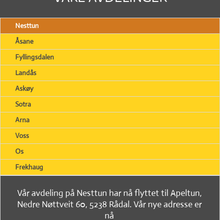
Nesttun
Åsane
Fyllingsdalen
Landås
Askøy
Sotra
Arna
Voss
Os
Frekhaug
Vår avdeling på Nesttun har nå flyttet til Apeltun,
Nedre Nøttveit 60, 5238 Rådal. Vår nye adresse er
nå