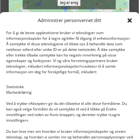
Jeg er enig
Administrer personvernet ditt
For å gi de beste opplevelsene bruker vi teknologier som
informasjonskapsler for å lagre og/eller få tilgang til enhetsinformasjon.
Å samtykke til disse teknologiene vil tillate oss å behandle data som
nettleser atferd eller unike ID-er på dette nettstedet. Å ikke samtykke
eller trekke tilbake samtykke kan ha negativ innvirkning på visse
egenskaper og funksjoner. Vi og våre forretningspartnere bruker
teknologier, inkludert informasjonskapsler/«cookies» til å samle
informasjon om deg for forskjellige formål, inkludert:
Email: post@dekkogdeler.nextlogixs.com
Statistiske
Markedsføring
Org. nr: 817188222
Ved å trykke «Aksepter» gir du din tillatelse til alle disse formålene. Du
kan også velge formålet du vil samtykke til ved å klikke på Endre
innstillinger ved siden av Avvis knappen, og deretter trykke «Lagre
innstillinger».
Du kan lese mer om hvordan vi bruker informasjonskapsler og annen
INFORMASJON
teknologi, og hvordan vi samler inn og behandler personopplysninger ved