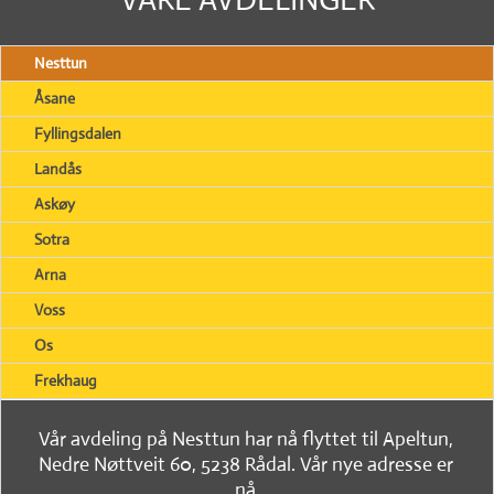
Nesttun
Åsane
Fyllingsdalen
Landås
Askøy
Sotra
Arna
Voss
Os
Frekhaug
Vår avdeling på Nesttun har nå flyttet til Apeltun,
Nedre Nøttveit 60, 5238 Rådal. Vår nye adresse er
nå