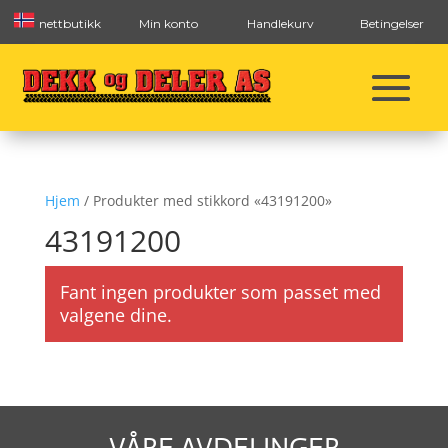
nettbutikk
Min konto
Handlekurv
Betingelser
Hjem
/ Produkter med stikkord «43191200»
43191200
Fant ingen produkter som passet med
valgene dine.
VÅRE AVDELINGER