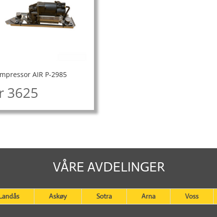
mpressor AIR P-2985
r
3625
VÅRE AVDELINGER
Landås
Askøy
Sotra
Arna
Voss