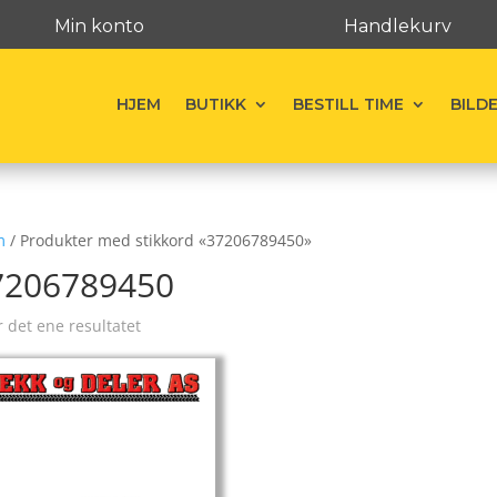
Min konto
Handlekurv
HJEM
BUTIKK
BESTILL TIME
BILD
m
/ Produkter med stikkord «37206789450»
7206789450
r det ene resultatet