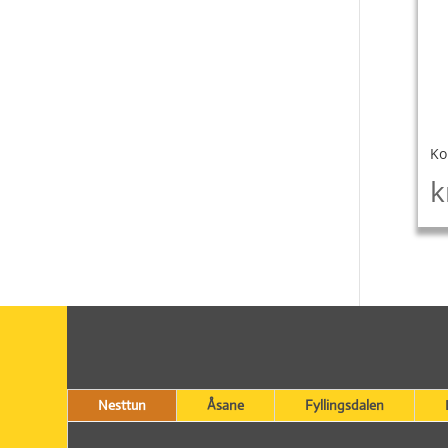
Ko
k
Nesttun
Åsane
Fyllingsdalen