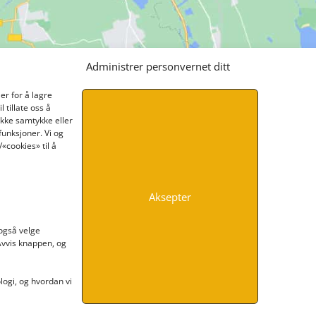
Administrer personvernet ditt
er for å lagre
 tillate oss å
ikke samtykke eller
funksjoner. Vi og
«cookies» til å
Aksepter
INFORMASJON
 også velge
 Avvis knappen, og
Kontakt oss
Endre time
Personvern
ogi, og hvordan vi