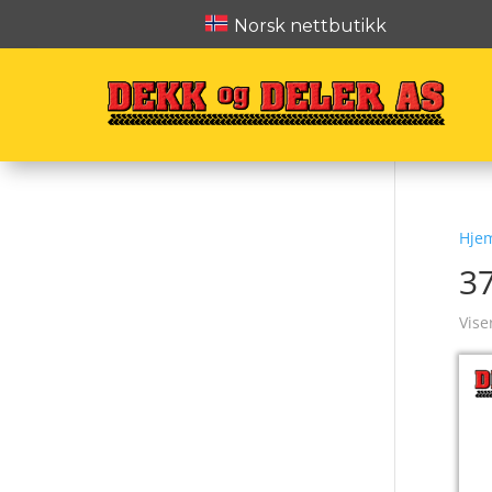
Norsk nettbutikk
Hje
3
Vise