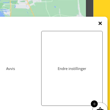
Avvis
Endre instillinger
Utviklet av
www.webshop1.no
0