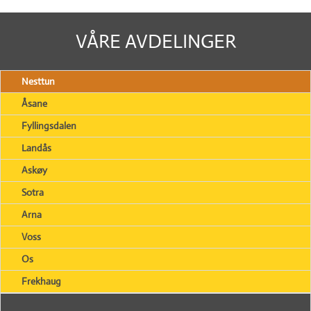
VÅRE AVDELINGER
Nesttun
Åsane
Fyllingsdalen
Landås
Askøy
Sotra
Arna
Voss
Os
Frekhaug