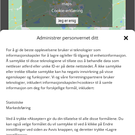
maps
Cookie-erklæring
Jeg er enig
Administrer personvernet ditt
For å gi de beste opplevelsene bruker vi teknologier som
informasjonskapsler for å lagre og/eller få tilgang til enhetsinformasjon.
Å samtykke til disse teknologiene vil tillate oss å behandle data som
nettleser atferd eller unike ID-er på dette nettstedet. Å ikke samtykke
eller trekke tilbake samtykke kan ha negativ innvirkning på visse
egenskaper og funksjoner. Vi og våre forretningspartnere bruker
teknologier, inkludert informasjonskapsler/«cookies» til å samle
informasjon om deg for forskjellige formål, inkludert:
Email: post@dekkogdeler.nextlogixs.com
Statistiske
Markedsføring
Org. nr: 817188222
Ved å trykke «Aksepter» gir du din tillatelse til alle disse formålene. Du
kan også velge formålet du vil samtykke til ved å klikke på Endre
innstillinger ved siden av Avvis knappen, og deretter trykke «Lagre
innstillinger».