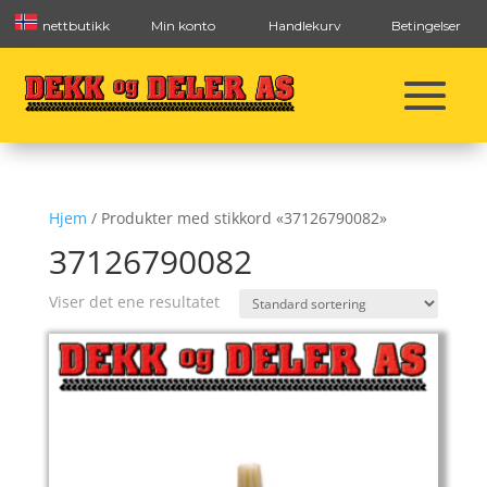
nettbutikk
Min konto
Handlekurv
Betingelser
Hjem
/ Produkter med stikkord «37126790082»
37126790082
Viser det ene resultatet