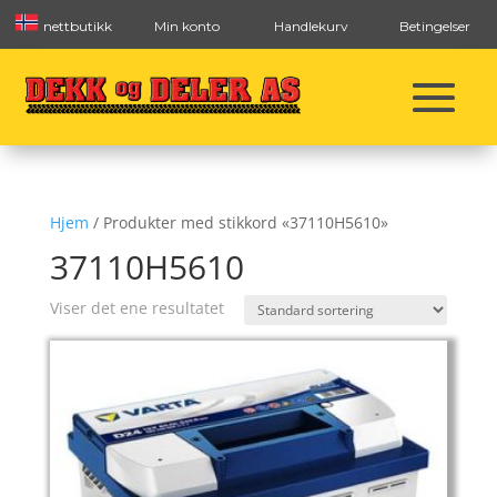
nettbutikk
Min konto
Handlekurv
Betingelser
Hjem
/ Produkter med stikkord «37110H5610»
37110H5610
Viser det ene resultatet