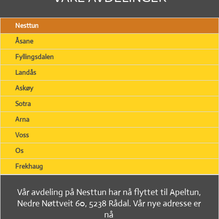
Nesttun
Åsane
Fyllingsdalen
Landås
Askøy
Sotra
Arna
Voss
Os
Frekhaug
Vår avdeling på Nesttun har nå flyttet til Apeltun,
Nedre Nøttveit 60, 5238 Rådal. Vår nye adresse er
nå