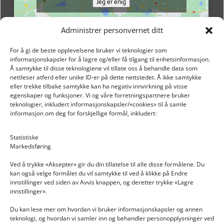
Jeg er enig
Administrer personvernet ditt
For å gi de beste opplevelsene bruker vi teknologier som
informasjonskapsler for å lagre og/eller få tilgang til enhetsinformasjon.
Å samtykke til disse teknologiene vil tillate oss å behandle data som
nettleser atferd eller unike ID-er på dette nettstedet. Å ikke samtykke
eller trekke tilbake samtykke kan ha negativ innvirkning på visse
egenskaper og funksjoner. Vi og våre forretningspartnere bruker
teknologier, inkludert informasjonskapsler/«cookies» til å samle
informasjon om deg for forskjellige formål, inkludert:
Email: post@dekkogdeler.nextlogixs.com
Statistiske
Markedsføring
Org. nr: 817188222
Ved å trykke «Aksepter» gir du din tillatelse til alle disse formålene. Du
kan også velge formålet du vil samtykke til ved å klikke på Endre
innstillinger ved siden av Avvis knappen, og deretter trykke «Lagre
innstillinger».
Du kan lese mer om hvordan vi bruker informasjonskapsler og annen
INFORMASJON
teknologi, og hvordan vi samler inn og behandler personopplysninger ved