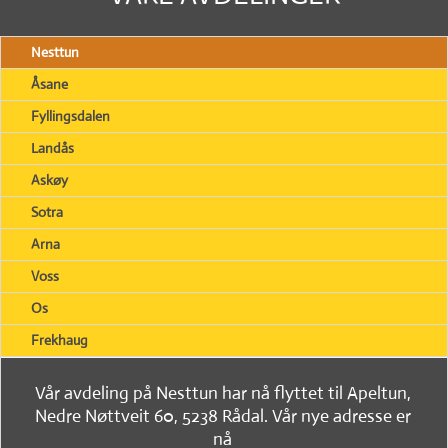
Nesttun
Åsane
Fyllingsdalen
Landås
Askøy
Sotra
Arna
Voss
Os
Frekhaug
Vår avdeling på Nesttun har nå flyttet til Apeltun,
Nedre Nøttveit 60, 5238 Rådal. Vår nye adresse er
nå