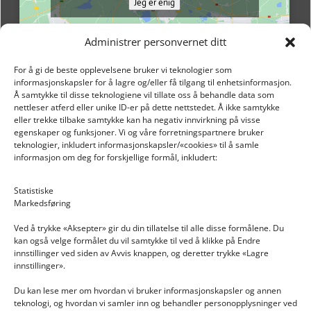
Jeg er enig
Administrer personvernet ditt
For å gi de beste opplevelsene bruker vi teknologier som
informasjonskapsler for å lagre og/eller få tilgang til enhetsinformasjon.
Å samtykke til disse teknologiene vil tillate oss å behandle data som
nettleser atferd eller unike ID-er på dette nettstedet. Å ikke samtykke
eller trekke tilbake samtykke kan ha negativ innvirkning på visse
egenskaper og funksjoner. Vi og våre forretningspartnere bruker
teknologier, inkludert informasjonskapsler/«cookies» til å samle
informasjon om deg for forskjellige formål, inkludert:
Email: post@dekkogdeler.nextlogixs.com
Statistiske
Markedsføring
Org. nr: 817188222
Ved å trykke «Aksepter» gir du din tillatelse til alle disse formålene. Du
kan også velge formålet du vil samtykke til ved å klikke på Endre
innstillinger ved siden av Avvis knappen, og deretter trykke «Lagre
innstillinger».
Du kan lese mer om hvordan vi bruker informasjonskapsler og annen
INFORMASJON
teknologi, og hvordan vi samler inn og behandler personopplysninger ved