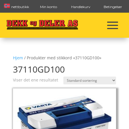
nettbutikk
Min konto
Handlekurv
Betingelser
Hjem
/ Produkter med stikkord «37110GD100»
37110GD100
Viser det ene resultatet