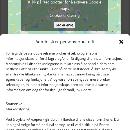
Klikk på "Jeg godtar" for å aktivere Google
maps
Cookie-erklæring
Jeg er enig
Administrer personvernet ditt
For å gi de beste opplevelsene bruker vi teknologier som
informasjonskapsler for å lagre og/eller få tilgang til enhetsinformasjon.
Å samtykke til disse teknologiene vil tillate oss å behandle data som
nettleser atferd eller unike ID-er på dette nettstedet. Å ikke samtykke
eller trekke tilbake samtykke kan ha negativ innvirkning på visse
egenskaper og funksjoner. Vi og våre forretningspartnere bruker
teknologier, inkludert informasjonskapsler/«cookies» til å samle
informasjon om deg for forskjellige formål, inkludert:
Email: post@dekkogdeler.nextlogixs.com
Statistiske
Markedsføring
Org. nr: 817188222
Ved å trykke «Aksepter» gir du din tillatelse til alle disse formålene. Du
kan også velge formålet du vil samtykke til ved å klikke på Endre
innstillinger ved siden av Avvis knappen, og deretter trykke «Lagre