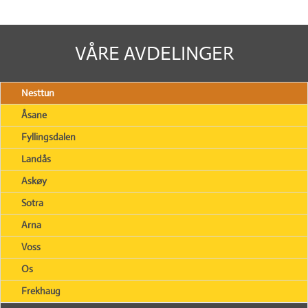
VÅRE AVDELINGER
Nesttun
Åsane
Fyllingsdalen
Landås
Askøy
Sotra
Arna
Voss
Os
Frekhaug