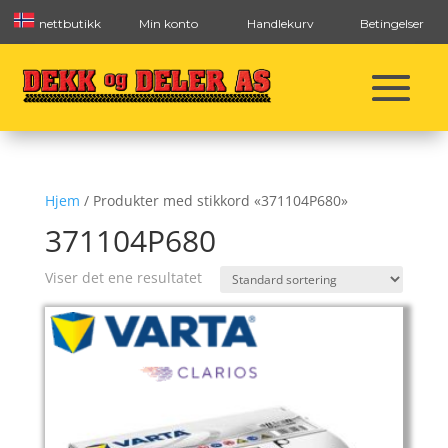
nettbutikk
Min konto
Handlekurv
Betingelser
Hjem
/ Produkter med stikkord «371104P680»
371104P680
Viser det ene resultatet