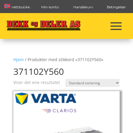
nettbutikk
Min konto
Handlekurv
Betingelser
Hjem
/ Produkter med stikkord «371102Y560»
371102Y560
Viser det ene resultatet