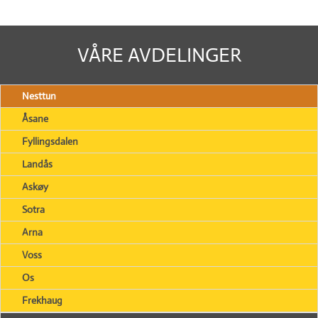
VÅRE AVDELINGER
Nesttun
Åsane
Fyllingsdalen
Landås
Askøy
Sotra
Arna
Voss
Os
Frekhaug