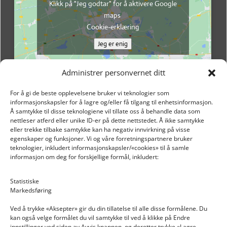
Klikk på "Jeg godtar" for å aktivere Google
maps
Cookie-erklæring
Jeg er enig
Administrer personvernet ditt
For å gi de beste opplevelsene bruker vi teknologier som
informasjonskapsler for å lagre og/eller få tilgang til enhetsinformasjon.
Å samtykke til disse teknologiene vil tillate oss å behandle data som
nettleser atferd eller unike ID-er på dette nettstedet. Å ikke samtykke
eller trekke tilbake samtykke kan ha negativ innvirkning på visse
egenskaper og funksjoner. Vi og våre forretningspartnere bruker
teknologier, inkludert informasjonskapsler/«cookies» til å samle
informasjon om deg for forskjellige formål, inkludert:
Email: post@dekkogdeler.nextlogixs.com
Statistiske
Markedsføring
Org. nr: 817188222
Ved å trykke «Aksepter» gir du din tillatelse til alle disse formålene. Du
kan også velge formålet du vil samtykke til ved å klikke på Endre
innstillinger ved siden av Avvis knappen, og deretter trykke «Lagre