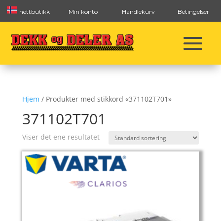
nettbutikk
Min konto
Handlekurv
Betingelser
Hjem
/ Produkter med stikkord «371102T701»
371102T701
Viser det ene resultatet