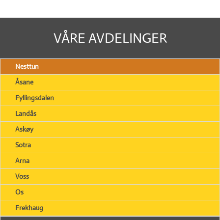
VÅRE AVDELINGER
Nesttun
Åsane
Fyllingsdalen
Landås
Askøy
Sotra
Arna
Voss
Os
Frekhaug