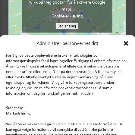
Klikk på "Jeg godtar" for å aktivere Google
maps
Cookie-erklæring
Jeg er enig
Administrer personvernet ditt
For å gi de beste opplevelsene bruker vi teknologier som
informasjonskapsler for å lagre og/eller få tilgang til enhetsinformasjon.
Å samtykke til disse teknologiene vil tillate oss å behandle data som
nettleser atferd eller unike ID-er på dette nettstedet. Å ikke samtykke
eller trekke tilbake samtykke kan ha negativ innvirkning på visse
egenskaper og funksjoner. Vi og våre forretningspartnere bruker
teknologier, inkludert informasjonskapsler/«cookies» til å samle
informasjon om deg for forskjellige formål, inkludert:
Email: post@dekkogdeler.nextlogixs.com
Statistiske
Markedsføring
Org. nr: 817188222
Ved å trykke «Aksepter» gir du din tillatelse til alle disse formålene. Du
kan også velge formålet du vil samtykke til ved å klikke på Endre
innstillinger ved siden av Avvis knappen, og deretter trykke «Lagre