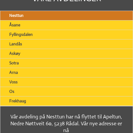
Nesttun
Åsane
Fyllingsdalen
Landås
Askøy
Sotra
Arna
Voss
Os
Frekhaug
Vår avdeling på Nesttun har nå flyttet til Apeltun,
Nedre Nøttveit 60, 5238 Rådal. Vår nye adresse er
nå