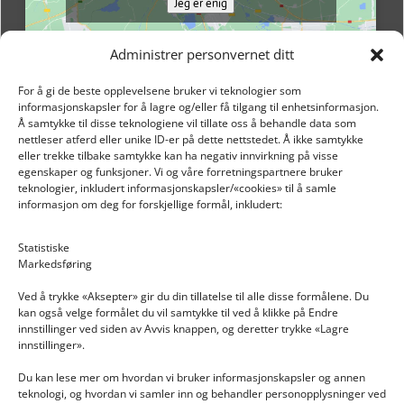
Jeg er enig
Administrer personvernet ditt
For å gi de beste opplevelsene bruker vi teknologier som
informasjonskapsler for å lagre og/eller få tilgang til enhetsinformasjon.
Å samtykke til disse teknologiene vil tillate oss å behandle data som
nettleser atferd eller unike ID-er på dette nettstedet. Å ikke samtykke
eller trekke tilbake samtykke kan ha negativ innvirkning på visse
egenskaper og funksjoner. Vi og våre forretningspartnere bruker
teknologier, inkludert informasjonskapsler/«cookies» til å samle
informasjon om deg for forskjellige formål, inkludert:
Email: post@dekkogdeler.nextlogixs.com
Statistiske
Markedsføring
Org. nr: 817188222
Ved å trykke «Aksepter» gir du din tillatelse til alle disse formålene. Du
kan også velge formålet du vil samtykke til ved å klikke på Endre
innstillinger ved siden av Avvis knappen, og deretter trykke «Lagre
innstillinger».
Du kan lese mer om hvordan vi bruker informasjonskapsler og annen
INFORMASJON
teknologi, og hvordan vi samler inn og behandler personopplysninger ved