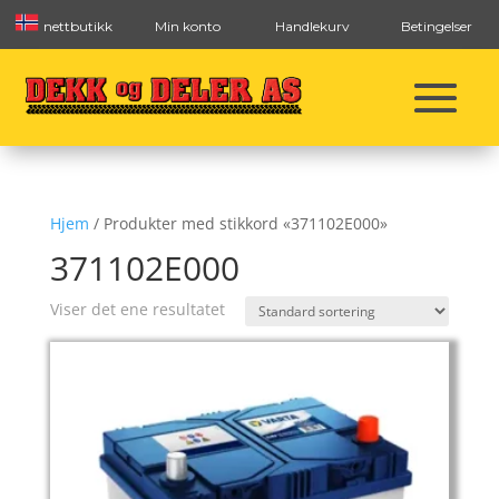
nettbutikk
Min konto
Handlekurv
Betingelser
Hjem
/ Produkter med stikkord «371102E000»
371102E000
Viser det ene resultatet