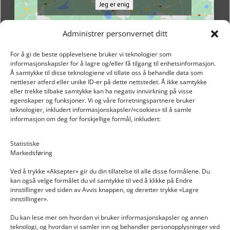
Jeg er enig
Administrer personvernet ditt
For å gi de beste opplevelsene bruker vi teknologier som
informasjonskapsler for å lagre og/eller få tilgang til enhetsinformasjon.
Å samtykke til disse teknologiene vil tillate oss å behandle data som
nettleser atferd eller unike ID-er på dette nettstedet. Å ikke samtykke
eller trekke tilbake samtykke kan ha negativ innvirkning på visse
egenskaper og funksjoner. Vi og våre forretningspartnere bruker
teknologier, inkludert informasjonskapsler/«cookies» til å samle
informasjon om deg for forskjellige formål, inkludert:
Email: post@dekkogdeler.nextlogixs.com
Statistiske
Markedsføring
Org. nr: 817188222
Ved å trykke «Aksepter» gir du din tillatelse til alle disse formålene. Du
kan også velge formålet du vil samtykke til ved å klikke på Endre
innstillinger ved siden av Avvis knappen, og deretter trykke «Lagre
innstillinger».
Du kan lese mer om hvordan vi bruker informasjonskapsler og annen
INFORMASJON
teknologi, og hvordan vi samler inn og behandler personopplysninger ved