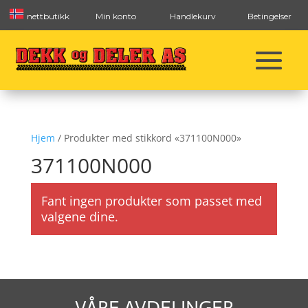
nettbutikk
Min konto
Handlekurv
Betingelser
Hjem
/ Produkter med stikkord «371100N000»
371100N000
Fant ingen produkter som passet med
valgene dine.
VÅRE AVDELINGER