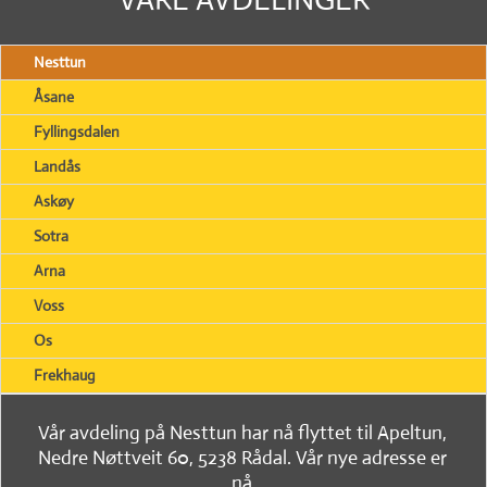
Nesttun
Åsane
Fyllingsdalen
Landås
Askøy
Sotra
Arna
Voss
Os
Frekhaug
Vår avdeling på Nesttun har nå flyttet til Apeltun,
Nedre Nøttveit 60, 5238 Rådal. Vår nye adresse er
nå