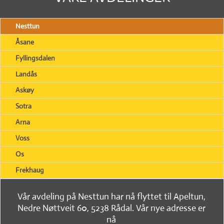
Nesttun
Åsane
Fyllingsdalen
Landås
Askøy
Sotra
Arna
Voss
Os
Frekhaug
Vår avdeling på Nesttun har nå flyttet til Apeltun,
Nedre Nøttveit 60, 5238 Rådal. Vår nye adresse er
nå