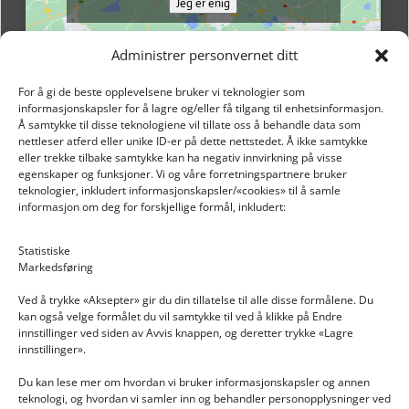
Jeg er enig
Administrer personvernet ditt
For å gi de beste opplevelsene bruker vi teknologier som
informasjonskapsler for å lagre og/eller få tilgang til enhetsinformasjon.
Å samtykke til disse teknologiene vil tillate oss å behandle data som
nettleser atferd eller unike ID-er på dette nettstedet. Å ikke samtykke
eller trekke tilbake samtykke kan ha negativ innvirkning på visse
egenskaper og funksjoner. Vi og våre forretningspartnere bruker
teknologier, inkludert informasjonskapsler/«cookies» til å samle
informasjon om deg for forskjellige formål, inkludert:
Email: post@dekkogdeler.nextlogixs.com
Statistiske
Markedsføring
Org. nr: 817188222
Ved å trykke «Aksepter» gir du din tillatelse til alle disse formålene. Du
kan også velge formålet du vil samtykke til ved å klikke på Endre
innstillinger ved siden av Avvis knappen, og deretter trykke «Lagre
innstillinger».
Du kan lese mer om hvordan vi bruker informasjonskapsler og annen
INFORMASJON
teknologi, og hvordan vi samler inn og behandler personopplysninger ved