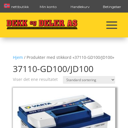
nettbutikk
Min konto
Handlekurv
Betingelser
Hjem
/ Produkter med stikkord «37110-GD100/JD100»
37110-GD100/JD100
Viser det ene resultatet