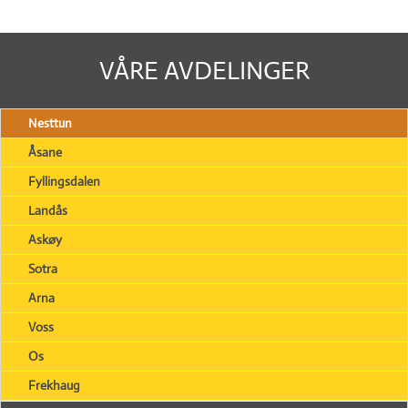
VÅRE AVDELINGER
Nesttun
Åsane
Fyllingsdalen
Landås
Askøy
Sotra
Arna
Voss
Os
Frekhaug