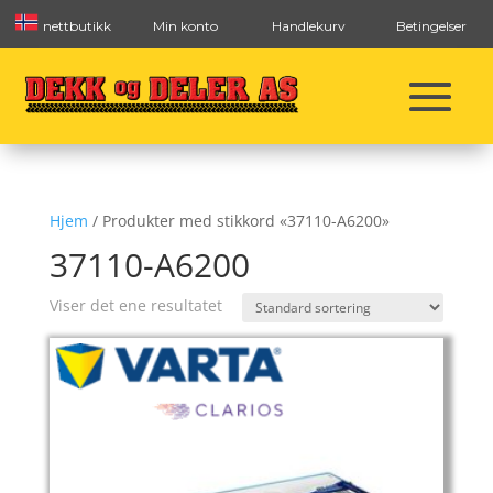
nettbutikk
Min konto
Handlekurv
Betingelser
Hjem
/ Produkter med stikkord «37110-A6200»
37110-A6200
Viser det ene resultatet