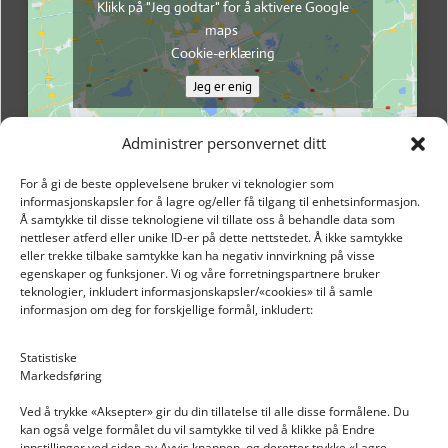
Klikk på "Jeg godtar" for å aktivere Google
maps
Cookie-erklæring
Jeg er enig
Administrer personvernet ditt
For å gi de beste opplevelsene bruker vi teknologier som
informasjonskapsler for å lagre og/eller få tilgang til enhetsinformasjon.
Å samtykke til disse teknologiene vil tillate oss å behandle data som
nettleser atferd eller unike ID-er på dette nettstedet. Å ikke samtykke
eller trekke tilbake samtykke kan ha negativ innvirkning på visse
egenskaper og funksjoner. Vi og våre forretningspartnere bruker
teknologier, inkludert informasjonskapsler/«cookies» til å samle
informasjon om deg for forskjellige formål, inkludert:
Email: post@dekkogdeler.nextlogixs.com
Statistiske
Markedsføring
Org. nr: 817188222
Ved å trykke «Aksepter» gir du din tillatelse til alle disse formålene. Du
kan også velge formålet du vil samtykke til ved å klikke på Endre
innstillinger ved siden av Avvis knappen, og deretter trykke «Lagre