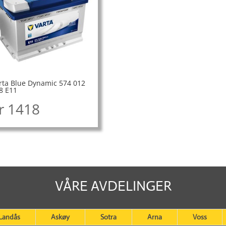
rta Blue Dynamic 574 012
8 E11
r
1418
VÅRE AVDELINGER
Landås
Askøy
Sotra
Arna
Voss