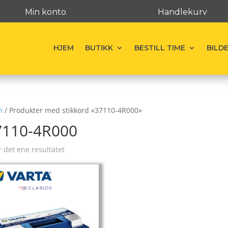
Min konto
Handlekurv
HJEM
BUTIKK
BESTILL TIME
BILD
m
/ Produkter med stikkord «37110-4R000»
7110-4R000
r det ene resultatet