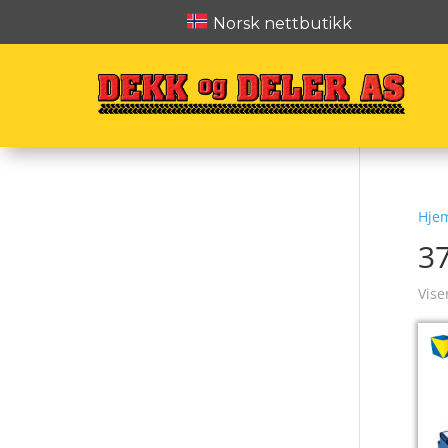
Norsk nettbutikk
Hje
3
Vise