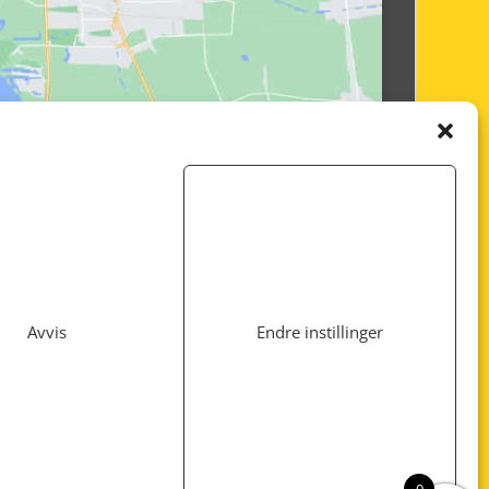
Avvis
Endre instillinger
Utviklet av
www.webshop1.no