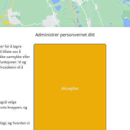
Administrer personvernet ditt
er for å lagre
 tillate oss å
ikke samtykke eller
funksjoner. Vi og
«cookies» til å
Aksepter
INFORMASJON
 også velge
 Avvis knappen, og
Kontakt oss
Endre time
Personvern
ogi, og hvordan vi