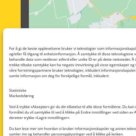
For å gi de beste opplevelsene bruker vi teknologier som informasjonskapsl
og/eller få tilgang til enhetsinformasjon. Å samtykke til disse teknologiene vil
behandle data som nettleser atferd eller unike ID-er på dette nettstedet. Å 
trekke tilbake samtykke kan ha negativ innvirkning på visse egenskaper og 
våre forretningspartnere bruker teknologier, inkludert informasjonskapsler/
samle informasjon om deg for forskjellige formål, inkludert:
Statistiske
Markedsføring
Ved å trykke «Aksepter» gir du din tillatelse til alle disse formålene. Du kan
formålet du vil samtykke til ved å klikke på Endre innstillinger ved siden av
Nedre Nøttveit 60, 5238 Rådal
deretter trykke «Lagre innstillinger».
Email: post@dekkogdeler.com
Du kan lese mer om hvordan vi bruker informasjonskapsler og annen teknol
samler inn og behandler personopplysninger ved å klikke på lenken.