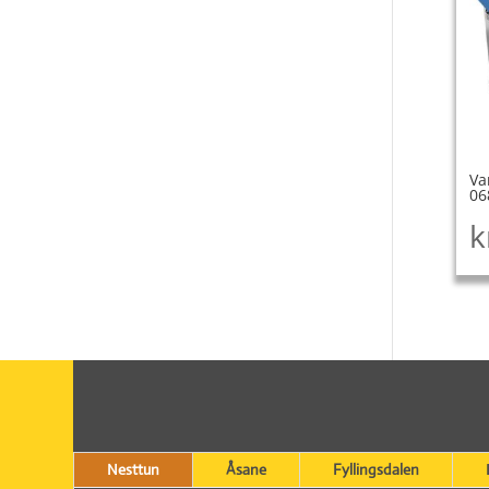
Va
06
k
Nesttun
Åsane
Fyllingsdalen