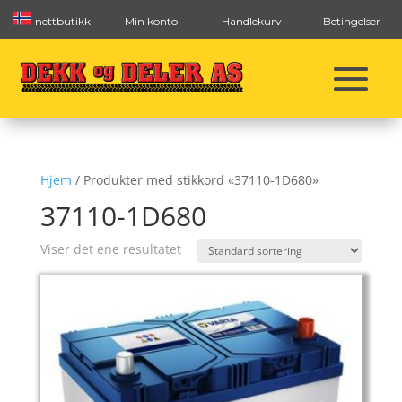
nettbutikk
Min konto
Handlekurv
Betingelser
Hjem
/ Produkter med stikkord «37110-1D680»
37110-1D680
Viser det ene resultatet