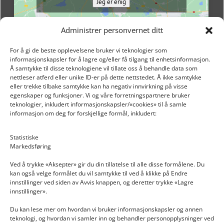
Jeg er enig
Administrer personvernet ditt
For å gi de beste opplevelsene bruker vi teknologier som
informasjonskapsler for å lagre og/eller få tilgang til enhetsinformasjon.
Å samtykke til disse teknologiene vil tillate oss å behandle data som
nettleser atferd eller unike ID-er på dette nettstedet. Å ikke samtykke
eller trekke tilbake samtykke kan ha negativ innvirkning på visse
egenskaper og funksjoner. Vi og våre forretningspartnere bruker
teknologier, inkludert informasjonskapsler/«cookies» til å samle
informasjon om deg for forskjellige formål, inkludert:
Email: post@dekkogdeler.nextlogixs.com
Statistiske
Markedsføring
Org. nr: 817188222
Ved å trykke «Aksepter» gir du din tillatelse til alle disse formålene. Du
kan også velge formålet du vil samtykke til ved å klikke på Endre
innstillinger ved siden av Avvis knappen, og deretter trykke «Lagre
innstillinger».
Du kan lese mer om hvordan vi bruker informasjonskapsler og annen
INFORMASJON
teknologi, og hvordan vi samler inn og behandler personopplysninger ved