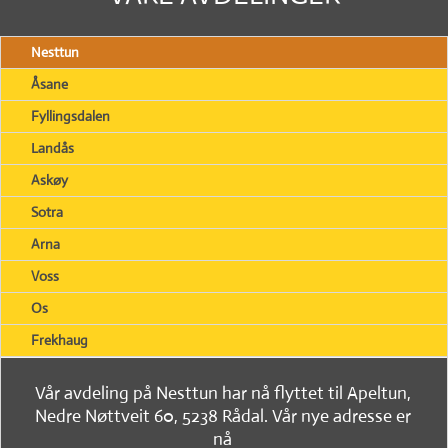
Nesttun
Åsane
Fyllingsdalen
Landås
Askøy
Sotra
Arna
Voss
Os
Frekhaug
Vår avdeling på Nesttun har nå flyttet til Apeltun,
Nedre Nøttveit 60, 5238 Rådal. Vår nye adresse er
nå