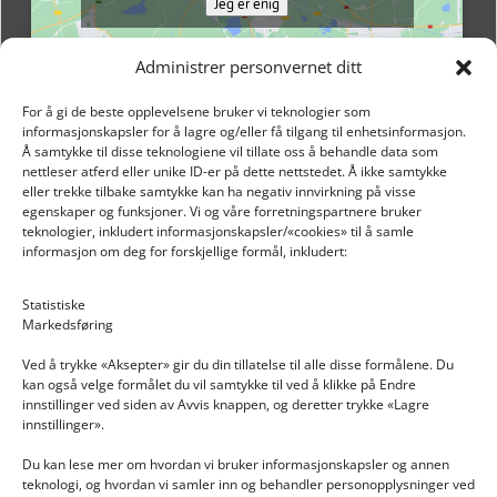
Jeg er enig
Administrer personvernet ditt
For å gi de beste opplevelsene bruker vi teknologier som
informasjonskapsler for å lagre og/eller få tilgang til enhetsinformasjon.
Å samtykke til disse teknologiene vil tillate oss å behandle data som
nettleser atferd eller unike ID-er på dette nettstedet. Å ikke samtykke
eller trekke tilbake samtykke kan ha negativ innvirkning på visse
egenskaper og funksjoner. Vi og våre forretningspartnere bruker
teknologier, inkludert informasjonskapsler/«cookies» til å samle
informasjon om deg for forskjellige formål, inkludert:
Email: post@dekkogdeler.nextlogixs.com
Statistiske
Markedsføring
Org. nr: 817188222
Ved å trykke «Aksepter» gir du din tillatelse til alle disse formålene. Du
kan også velge formålet du vil samtykke til ved å klikke på Endre
innstillinger ved siden av Avvis knappen, og deretter trykke «Lagre
innstillinger».
Du kan lese mer om hvordan vi bruker informasjonskapsler og annen
INFORMASJON
teknologi, og hvordan vi samler inn og behandler personopplysninger ved