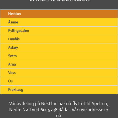
Nesttun
Åsane
Fyllingsdalen
Landås
Askøy
Sotra
Arna
Voss
Os
Frekhaug
Vår avdeling på Nesttun har nå flyttet til Apeltun,
Nedre Nøttveit 60, 5238 Rådal. Vår nye adresse er
nå