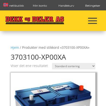
nettbutikk
Min konto
Handlekurv
Betingelser
Hjem
/ Produkter med stikkord «3703100-XP00XA»
3703100-XP00XA
Viser det ene resultatet