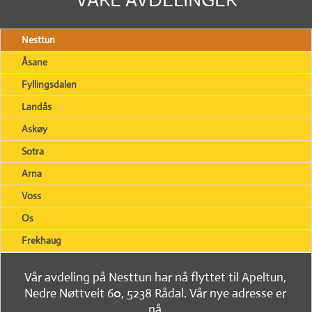
Nesttun
Åsane
Fyllingsdalen
Landås
Askøy
Sotra
Arna
Voss
Os
Frekhaug
Vår avdeling på Nesttun har nå flyttet til Apeltun,
Nedre Nøttveit 60, 5238 Rådal. Vår nye adresse er
nå