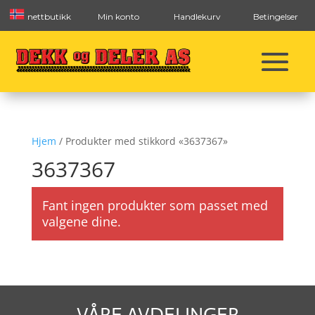
nettbutikk
Min konto
Handlekurv
Betingelser
Hjem
/ Produkter med stikkord «3637367»
3637367
Fant ingen produkter som passet med
valgene dine.
VÅRE AVDELINGER