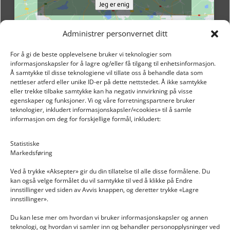
Jeg er enig
Administrer personvernet ditt
For å gi de beste opplevelsene bruker vi teknologier som
informasjonskapsler for å lagre og/eller få tilgang til enhetsinformasjon.
Å samtykke til disse teknologiene vil tillate oss å behandle data som
nettleser atferd eller unike ID-er på dette nettstedet. Å ikke samtykke
eller trekke tilbake samtykke kan ha negativ innvirkning på visse
egenskaper og funksjoner. Vi og våre forretningspartnere bruker
teknologier, inkludert informasjonskapsler/«cookies» til å samle
informasjon om deg for forskjellige formål, inkludert:
Email: post@dekkogdeler.nextlogixs.com
Statistiske
Markedsføring
Org. nr: 817188222
Ved å trykke «Aksepter» gir du din tillatelse til alle disse formålene. Du
kan også velge formålet du vil samtykke til ved å klikke på Endre
innstillinger ved siden av Avvis knappen, og deretter trykke «Lagre
innstillinger».
Du kan lese mer om hvordan vi bruker informasjonskapsler og annen
INFORMASJON
teknologi, og hvordan vi samler inn og behandler personopplysninger ved