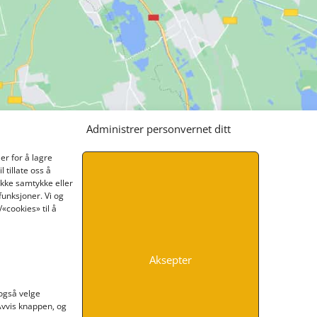
Administrer personvernet ditt
er for å lagre
 tillate oss å
ikke samtykke eller
funksjoner. Vi og
«cookies» til å
Aksepter
INFORMASJON
 også velge
 Avvis knappen, og
Kontakt oss