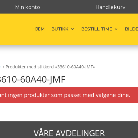
Min konto
Handlekurv
HJEM
BUTIKK
BESTILL TIME
BILD
m
/ Produkter med stikkord «33610-60A40-JMF»
3610-60A40-JMF
ant ingen produkter som passet med valgene dine.
VÅRE AVDELINGER