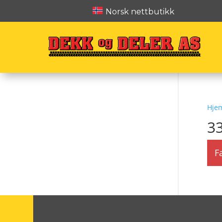
Norsk nettbutikk
Hje
3
F