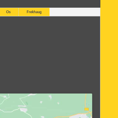
Os
Frekhaug