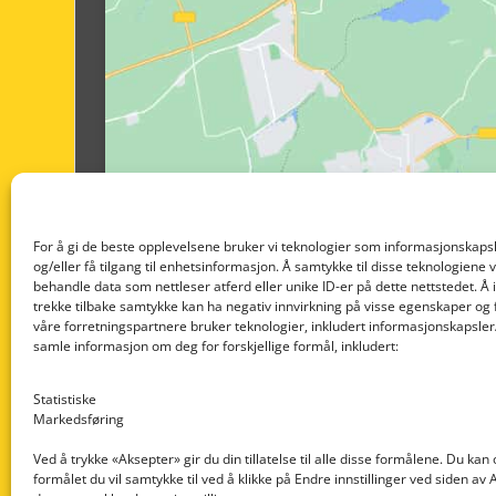
For å gi de beste opplevelsene bruker vi teknologier som informasjonskapsl
og/eller få tilgang til enhetsinformasjon. Å samtykke til disse teknologiene vil
behandle data som nettleser atferd eller unike ID-er på dette nettstedet. Å 
trekke tilbake samtykke kan ha negativ innvirkning på visse egenskaper og 
våre forretningspartnere bruker teknologier, inkludert informasjonskapsler/
samle informasjon om deg for forskjellige formål, inkludert:
Statistiske
Markedsføring
Ved å trykke «Aksepter» gir du din tillatelse til alle disse formålene. Du kan
formålet du vil samtykke til ved å klikke på Endre innstillinger ved siden av
Nedre Nøttveit 60, 5238 Rådal