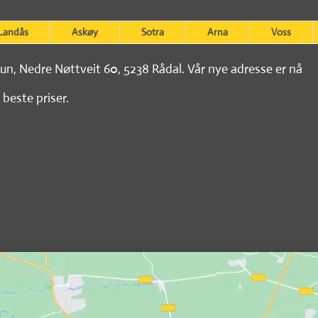
Landås
Askøy
Sotra
Arna
Voss
tun, Nedre Nøttveit 60, 5238 Rådal. Vår nye adresse er nå
 beste priser.