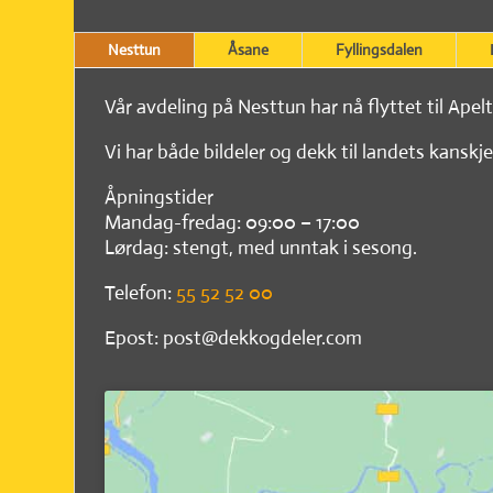
Nesttun
Åsane
Fyllingsdalen
Vår avdeling på Nesttun har nå flyttet til Apel
Vi har både bildeler og dekk til landets kanskje
Åpningstider
Mandag-fredag: 09:00 – 17:00
Lørdag: stengt, med unntak i sesong.
Telefon:
55 52 52 00
Epost: post@dekkogdeler.com