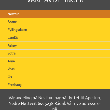
Nesttun
Åsane
Fyllingsdalen
Landås
Askøy
Sotra
Arna
Voss
Os
Frekhaug
Vår avdeling på Nesttun har nå flyttet til Apeltun,
Nedre Nøttveit 60, 5238 Rådal. Vår nye adresse er
nå