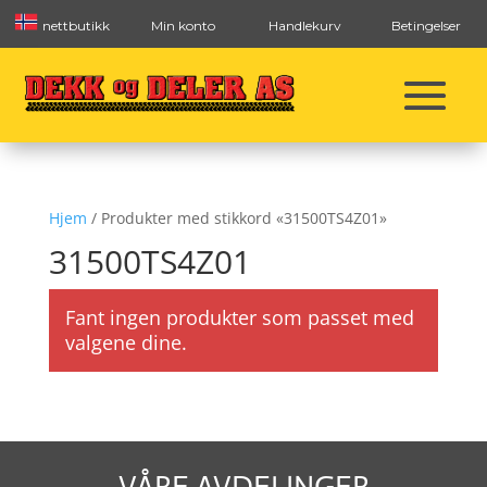
nettbutikk
Min konto
Handlekurv
Betingelser
Hjem
/ Produkter med stikkord «31500TS4Z01»
31500TS4Z01
Fant ingen produkter som passet med
valgene dine.
VÅRE AVDELINGER