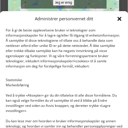
Jeg er enig
Administrer personvernet ditt
For å gi de beste opplevelsene bruker vi teknologier som
informasjonskapsler for å lagre og/eller få tilgang til enhetsinformasjon.
Å samtykke til disse teknologiene vil tillate oss å behandle data som
nettleser atferd eller unike ID-er på dette nettstedet. Å ikke samtykke
eller trekke tilbake samtykke kan ha negativ innvirkning på visse
egenskaper og funksjoner. Vi og våre forretningspartnere bruker
teknologier, inkludert informasjonskapsler/«cookies» til å samle
informasjon om deg for forskjellige formål, inkludert:
Email: post@dekkogdeler.nextlogixs.com
Statistiske
Markedsføring
Org. nr: 817188222
Ved å trykke «Aksepter» gir du din tillatelse til alle disse formålene. Du
kan også velge formålet du vil samtykke til ved å klikke på Endre
innstillinger ved siden av Avvis knappen, og deretter trykke «Lagre
innstillinger».
Du kan lese mer om hvordan vi bruker informasjonskapsler og annen
INFORMASJON
teknologi, og hvordan vi samler inn og behandler personopplysninger ved