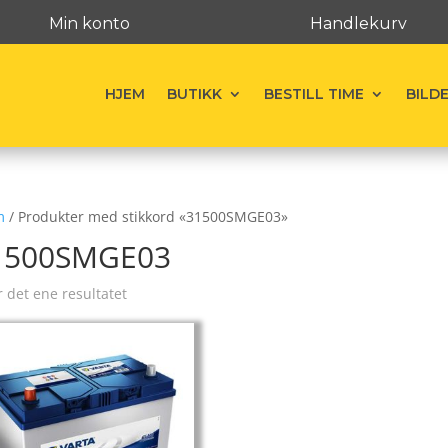
Min konto
Handlekurv
HJEM
BUTIKK
BESTILL TIME
BILD
m
/ Produkter med stikkord «31500SMGE03»
1500SMGE03
r det ene resultatet