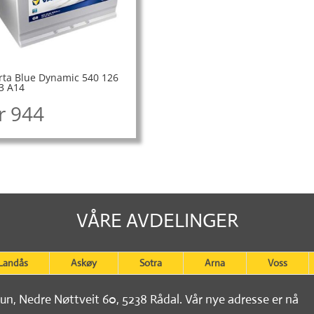
rta Blue Dynamic 540 126
3 A14
r
944
VÅRE AVDELINGER
Landås
Askøy
Sotra
Arna
Voss
tun, Nedre Nøttveit 60, 5238 Rådal. Vår nye adresse er nå