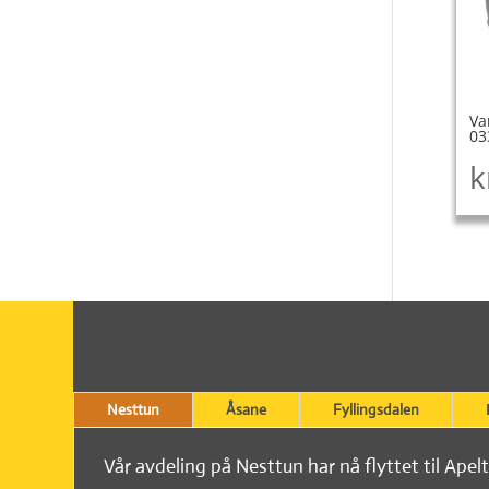
Va
03
k
Nesttun
Åsane
Fyllingsdalen
Vår avdeling på Nesttun har nå flyttet til Apel