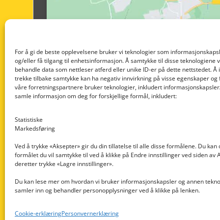
For å gi de beste opplevelsene bruker vi teknologier som informasjonskapsl
og/eller få tilgang til enhetsinformasjon. Å samtykke til disse teknologiene vil
behandle data som nettleser atferd eller unike ID-er på dette nettstedet. Å 
trekke tilbake samtykke kan ha negativ innvirkning på visse egenskaper og 
våre forretningspartnere bruker teknologier, inkludert informasjonskapsler/
samle informasjon om deg for forskjellige formål, inkludert:
Statistiske
Markedsføring
Ved å trykke «Aksepter» gir du din tillatelse til alle disse formålene. Du kan
formålet du vil samtykke til ved å klikke på Endre innstillinger ved siden av
Nedre Nøttveit 60, 5238 Rådal
deretter trykke «Lagre innstillinger».
Email: post@dekkogdeler.com
Du kan lese mer om hvordan vi bruker informasjonskapsler og annen teknol
samler inn og behandler personopplysninger ved å klikke på lenken.
Org. nr: 996430022
Cookie-erklæring
Personvernerklæring