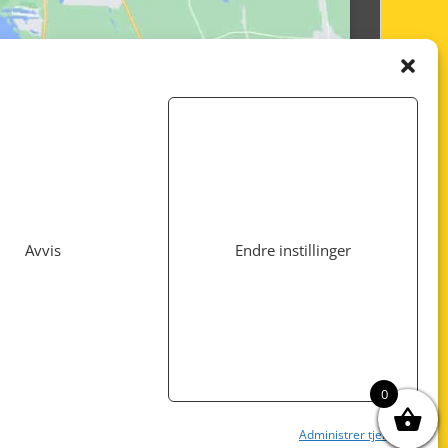
Avvis
Endre instillinger
Utviklet av
www.webshop1.no
0
Administrer tjenester