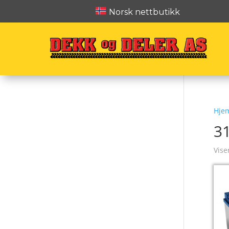
Norsk nettbutikk
Hje
3
Vise