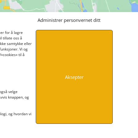
Administrer personvernet ditt
er for å lagre
 tillate oss å
ikke samtykke eller
funksjoner. Vi og
«cookies» til å
Aksepter
INFORMASJON
 også velge
 Avvis knappen, og
Kontakt oss
Endre time
Personvern
ogi, og hvordan vi