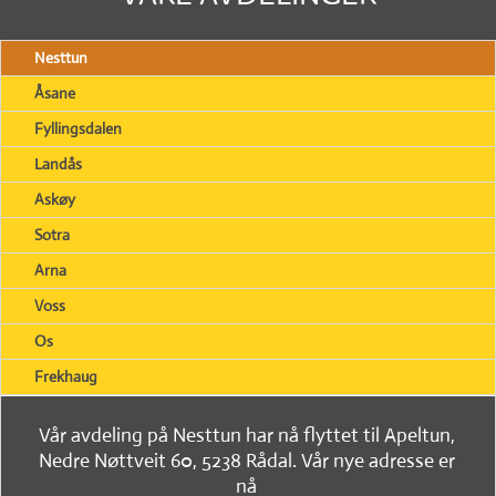
Nesttun
Åsane
Fyllingsdalen
Landås
Askøy
Sotra
Arna
Voss
Os
Frekhaug
Vår avdeling på Nesttun har nå flyttet til Apeltun,
Nedre Nøttveit 60, 5238 Rådal. Vår nye adresse er
nå