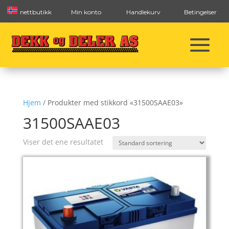
nettbutikk
Min konto
Handlekurv
Betingelser
Hjem
/ Produkter med stikkord «31500SAAE03»
31500SAAE03
Viser det ene resultatet