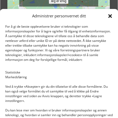
Jeg er enig
Administrer personvernet ditt
For å gi de beste opplevelsene bruker vi teknologier som
informasjonskapsler for å lagre og/eller få tilgang til enhetsinformasjon.
Å samtykke til disse teknologiene vil tillate oss å behandle data som
nettleser atferd eller unike ID-er på dette nettstedet. Å ikke samtykke
eller trekke tilbake samtykke kan ha negativ innvirkning på visse
egenskaper og funksjoner. Vi og våre forretningspartnere bruker
teknologier, inkludert informasjonskapsler/«cookies» til å samle
informasjon om deg for forskjellige formål, inkludert:
Email: post@dekkogdeler.nextlogixs.com
Statistiske
Markedsføring
Org. nr: 817188222
Ved å trykke «Aksepter» gir du din tillatelse til alle disse formålene. Du
kan også velge formålet du vil samtykke til ved å klikke på Endre
innstillinger ved siden av Avvis knappen, og deretter trykke «Lagre
innstillinger».
Du kan lese mer om hvordan vi bruker informasjonskapsler og annen
INFORMASJON
teknologi, og hvordan vi samler inn og behandler personopplysninger ved