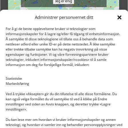
Jeg er enig
Administrer personvernet ditt
For å gi de beste opplevelsene bruker vi teknologier som
informasjonskapsler for å lagre og/eller få tilgang til enhetsinformasjon.
Å samtykke til disse teknologiene vil tillate oss å behandle data som
nettleser atferd eller unike ID-er på dette nettstedet. Å ikke samtykke
eller trekke tilbake samtykke kan ha negativ innvirkning på visse
egenskaper og funksjoner. Vi og våre forretningspartnere bruker
teknologier, inkludert informasjonskapsler/«cookies» til å samle
informasjon om deg for forskjellige formål, inkludert:
Email: post@dekkogdeler.nextlogixs.com
Statistiske
Markedsføring
Org. nr: 817188222
Ved å trykke «Aksepter» gir du din tillatelse til alle disse formålene. Du
kan også velge formålet du vil samtykke til ved å klikke på Endre
innstillinger ved siden av Avvis knappen, og deretter trykke «Lagre
innstillinger».
Du kan lese mer om hvordan vi bruker informasjonskapsler og annen
INFORMASJON
teknologi, og hvordan vi samler inn og behandler personopplysninger ved