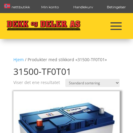
nettbutikk
Min konto
Handlekurv
Betingelser
Hjem
/ Produkter med stikkord «31500-TF0T01»
31500-TF0T01
Viser det ene resultatet