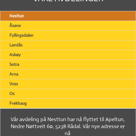
Nesttun
Åsane
Fyllingsdalen
Landås
Askøy
Sotra
Arna
Voss
Os
Frekhaug
Vår avdeling på Nesttun har nå flyttet til Apeltun,
Nedre Nøttveit 60, 5238 Rådal. Vår nye adresse er
nå