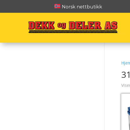
Norsk nettbutikk
Hje
3
Vise