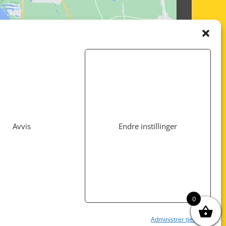
Avvis
Endre instillinger
Utviklet av
www.webshop1.no
0
Administrer tjenester