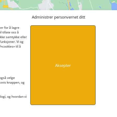
Administrer personvernet ditt
er for å lagre
 tillate oss å
ikke samtykke eller
funksjoner. Vi og
«cookies» til å
Aksepter
INFORMASJON
 også velge
 Avvis knappen, og
Kontakt oss
Endre time
Personvern
ogi, og hvordan vi