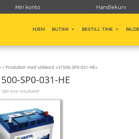
Min konto
Handlekurv
HJEM
BUTIKK
BESTILL TIME
BILD
m
/ Produkter med stikkord «31500-SP0-031-HE»
1500-SP0-031-HE
r det ene resultatet