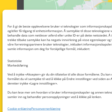
For å gi de beste opplevelsene bruker vi teknologier som informasjonskapsl
og/eller få tilgang til enhetsinformasjon. Å samtykke til disse teknologiene vil
behandle data som nettleser atferd eller unike ID-er på dette nettstedet. Å 
trekke tilbake samtykke kan ha negativ innvirkning på visse egenskaper og 
våre forretningspartnere bruker teknologier, inkludert informasjonskapsler/
samle informasjon om deg for forskjellige formål, inkludert:
Statistiske
Markedsføring
Ved å trykke «Aksepter» gir du din tillatelse til alle disse formålene. Du kan
formålet du vil samtykke til ved å klikke på Endre innstillinger ved siden av
Nedre Nøttveit 60, 5238 Rådal
deretter trykke «Lagre innstillinger».
Email: post@dekkogdeler.com
Du kan lese mer om hvordan vi bruker informasjonskapsler og annen teknol
samler inn og behandler personopplysninger ved å klikke på lenken.
Org. nr: 996430022
Cookie-erklæring
Personvernerklæring