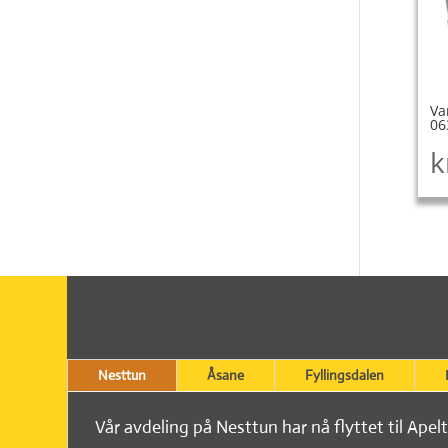
Va
06
k
Nesttun
Åsane
Fyllingsdalen
Vår avdeling på Nesttun har nå flyttet til Apel