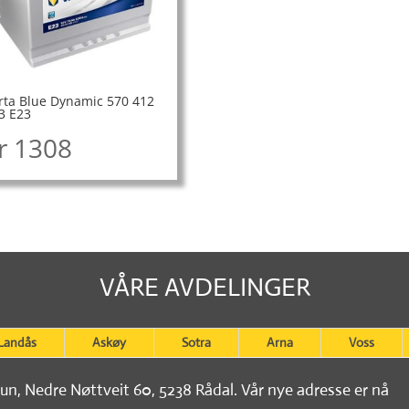
rta Blue Dynamic 570 412
3 E23
r
1308
VÅRE AVDELINGER
Landås
Askøy
Sotra
Arna
Voss
tun, Nedre Nøttveit 60, 5238 Rådal. Vår nye adresse er nå