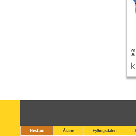
Va
06
k
Nesttun
Åsane
Fyllingsdalen