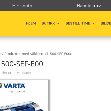
Min konto
Handlekurv
HJEM
BUTIKK
BESTILL TIME
BILD
m
/ Produkter med stikkord «31500-SEF-E00»
1500-SEF-E00
r det ene resultatet