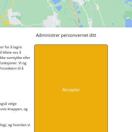
Administrer personvernet ditt
er for å lagre
 tillate oss å
ikke samtykke eller
funksjoner. Vi og
«cookies» til å
Aksepter
INFORMASJON
 også velge
 Avvis knappen, og
Kontakt oss
Endre time
Personvern
ogi, og hvordan vi