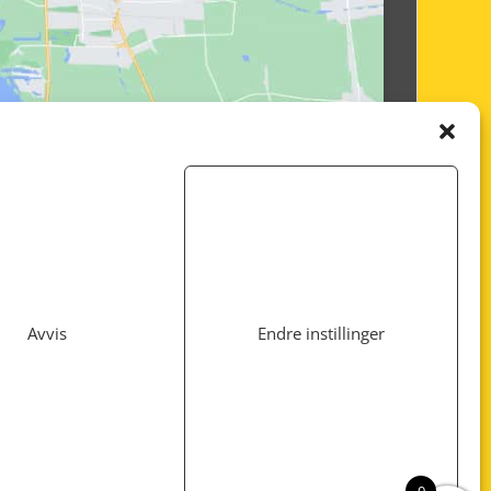
Avvis
Endre instillinger
Utviklet av
www.webshop1.no