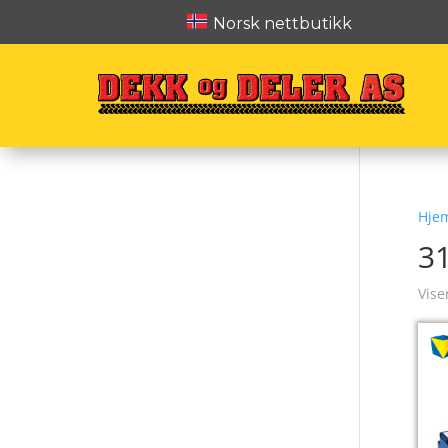
Norsk nettbutikk
Hje
3
Vise