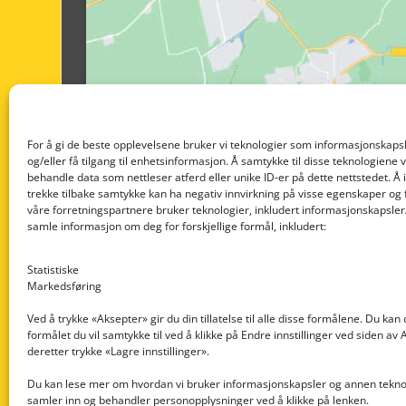
For å gi de beste opplevelsene bruker vi teknologier som informasjonskapsl
og/eller få tilgang til enhetsinformasjon. Å samtykke til disse teknologiene vil
behandle data som nettleser atferd eller unike ID-er på dette nettstedet. Å 
trekke tilbake samtykke kan ha negativ innvirkning på visse egenskaper og 
våre forretningspartnere bruker teknologier, inkludert informasjonskapsler/
samle informasjon om deg for forskjellige formål, inkludert:
Statistiske
Markedsføring
Ved å trykke «Aksepter» gir du din tillatelse til alle disse formålene. Du kan
formålet du vil samtykke til ved å klikke på Endre innstillinger ved siden av
Nedre Nøttveit 60, 5238 Rådal
deretter trykke «Lagre innstillinger».
Email: post@dekkogdeler.com
Du kan lese mer om hvordan vi bruker informasjonskapsler og annen teknol
samler inn og behandler personopplysninger ved å klikke på lenken.