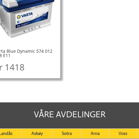
rta Blue Dynamic 574 012
8 E11
r
1418
VÅRE AVDELINGER
Landås
Askøy
Sotra
Arna
Voss