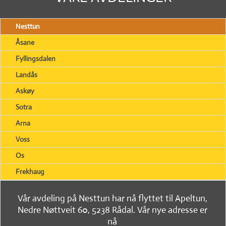
Nesttun
Åsane
Fyllingsdalen
Landås
Askøy
Sotra
Arna
Voss
Os
Frekhaug
Vår avdeling på Nesttun har nå flyttet til Apeltun,
Nedre Nøttveit 60, 5238 Rådal. Vår nye adresse er
nå