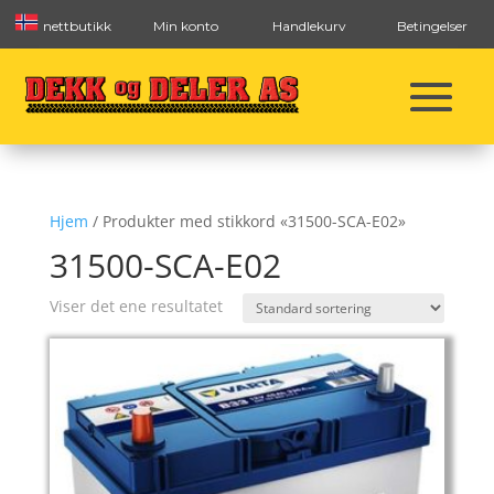
nettbutikk
Min konto
Handlekurv
Betingelser
Hjem
/ Produkter med stikkord «31500-SCA-E02»
31500-SCA-E02
Viser det ene resultatet