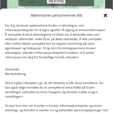
Jeg er enig
Administrer personvernet ditt
For å gi de beste opplevelsene bruker vi teknologier som
informasjonskapsler for å lagre og/eller få tilgang til enhetsinformasjon.
Å samtykke til disse teknologiene vil tillate oss å behandle data som
nettleser atferd eller unike ID-er på dette nettstedet. Å ikke samtykke
eller trekke tilbake samtykke kan ha negativ innvirkning på visse
egenskaper og funksjoner. Vi og våre forretningspartnere bruker
teknologier, inkludert informasjonskapsler/«cookies» til å samle
informasjon om deg for forskjellige formål, inkludert:
Email: post@dekkogdeler.nextlogixs.com
Statistiske
Markedsføring
Org. nr: 817188222
Ved å trykke «Aksepter» gir du din tillatelse til alle disse formålene. Du
kan også velge formålet du vil samtykke til ved å klikke på Endre
innstillinger ved siden av Avvis knappen, og deretter trykke «Lagre
innstillinger».
Du kan lese mer om hvordan vi bruker informasjonskapsler og annen
INFORMASJON
teknologi, og hvordan vi samler inn og behandler personopplysninger ved