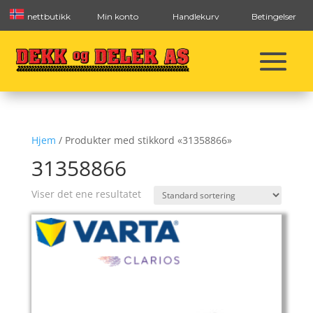
nettbutikk
Min konto
Handlekurv
Betingelser
Hjem
/ Produkter med stikkord «31358866»
31358866
Viser det ene resultatet