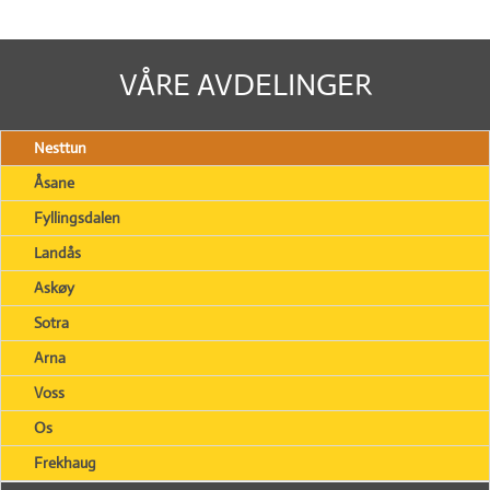
VÅRE AVDELINGER
Nesttun
Åsane
Fyllingsdalen
Landås
Askøy
Sotra
Arna
Voss
Os
Frekhaug