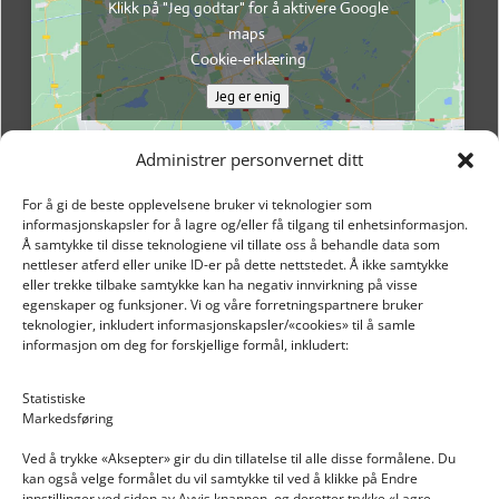
Klikk på "Jeg godtar" for å aktivere Google
maps
Cookie-erklæring
Jeg er enig
Administrer personvernet ditt
For å gi de beste opplevelsene bruker vi teknologier som
informasjonskapsler for å lagre og/eller få tilgang til enhetsinformasjon.
Å samtykke til disse teknologiene vil tillate oss å behandle data som
nettleser atferd eller unike ID-er på dette nettstedet. Å ikke samtykke
eller trekke tilbake samtykke kan ha negativ innvirkning på visse
egenskaper og funksjoner. Vi og våre forretningspartnere bruker
teknologier, inkludert informasjonskapsler/«cookies» til å samle
informasjon om deg for forskjellige formål, inkludert:
Email: post@dekkogdeler.nextlogixs.com
Statistiske
Markedsføring
Org. nr: 817188222
Ved å trykke «Aksepter» gir du din tillatelse til alle disse formålene. Du
kan også velge formålet du vil samtykke til ved å klikke på Endre
innstillinger ved siden av Avvis knappen, og deretter trykke «Lagre