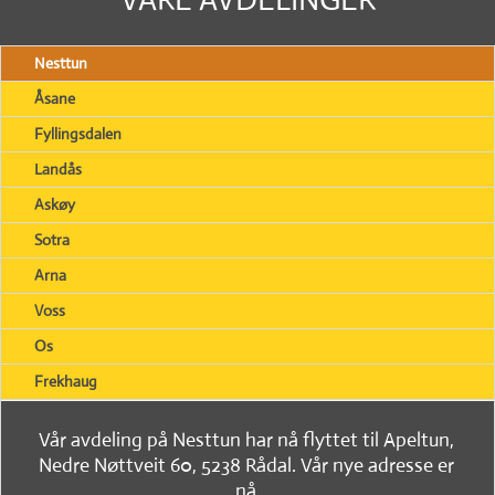
Nesttun
Åsane
Fyllingsdalen
Landås
Askøy
Sotra
Arna
Voss
Os
Frekhaug
Vår avdeling på Nesttun har nå flyttet til Apeltun,
Nedre Nøttveit 60, 5238 Rådal. Vår nye adresse er
nå