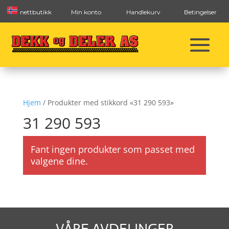
nettbutikk
Min konto
Handlekurv
Betingelser
Hjem
/ Produkter med stikkord «31 290 593»
31 290 593
Fant ingen produkter som passet med
valgene dine.
VÅRE AVDELINGER