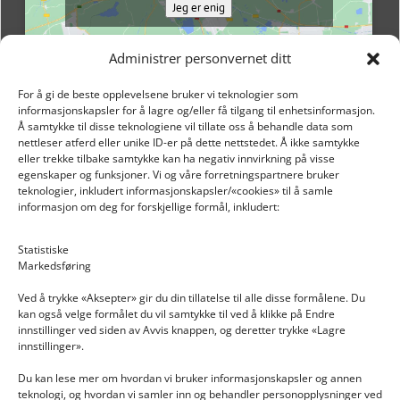
Jeg er enig
Administrer personvernet ditt
For å gi de beste opplevelsene bruker vi teknologier som
informasjonskapsler for å lagre og/eller få tilgang til enhetsinformasjon.
Å samtykke til disse teknologiene vil tillate oss å behandle data som
nettleser atferd eller unike ID-er på dette nettstedet. Å ikke samtykke
eller trekke tilbake samtykke kan ha negativ innvirkning på visse
egenskaper og funksjoner. Vi og våre forretningspartnere bruker
teknologier, inkludert informasjonskapsler/«cookies» til å samle
informasjon om deg for forskjellige formål, inkludert:
Email: post@dekkogdeler.nextlogixs.com
Statistiske
Markedsføring
Org. nr: 817188222
Ved å trykke «Aksepter» gir du din tillatelse til alle disse formålene. Du
kan også velge formålet du vil samtykke til ved å klikke på Endre
innstillinger ved siden av Avvis knappen, og deretter trykke «Lagre
innstillinger».
Du kan lese mer om hvordan vi bruker informasjonskapsler og annen
INFORMASJON
teknologi, og hvordan vi samler inn og behandler personopplysninger ved