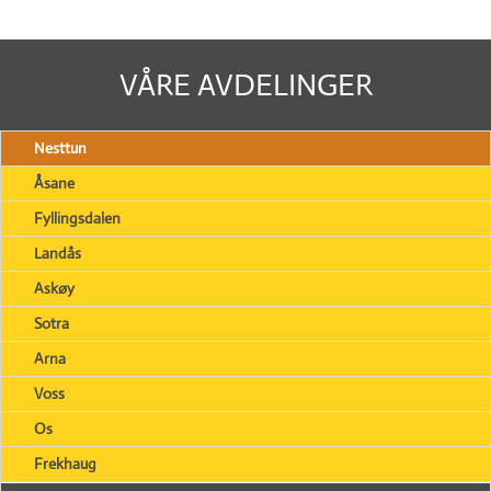
VÅRE AVDELINGER
Nesttun
Åsane
Fyllingsdalen
Landås
Askøy
Sotra
Arna
Voss
Os
Frekhaug