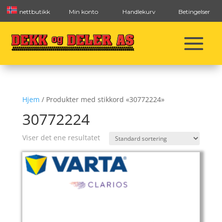
nettbutikk
Min konto
Handlekurv
Betingelser
Hjem
/ Produkter med stikkord «30772224»
30772224
Viser det ene resultatet