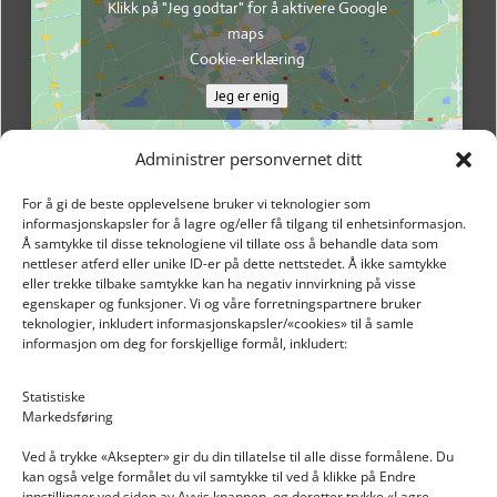
Klikk på "Jeg godtar" for å aktivere Google
maps
Cookie-erklæring
Jeg er enig
Administrer personvernet ditt
For å gi de beste opplevelsene bruker vi teknologier som
informasjonskapsler for å lagre og/eller få tilgang til enhetsinformasjon.
Å samtykke til disse teknologiene vil tillate oss å behandle data som
nettleser atferd eller unike ID-er på dette nettstedet. Å ikke samtykke
eller trekke tilbake samtykke kan ha negativ innvirkning på visse
egenskaper og funksjoner. Vi og våre forretningspartnere bruker
teknologier, inkludert informasjonskapsler/«cookies» til å samle
informasjon om deg for forskjellige formål, inkludert:
Email: post@dekkogdeler.nextlogixs.com
Statistiske
Markedsføring
Org. nr: 817188222
Ved å trykke «Aksepter» gir du din tillatelse til alle disse formålene. Du
kan også velge formålet du vil samtykke til ved å klikke på Endre
innstillinger ved siden av Avvis knappen, og deretter trykke «Lagre