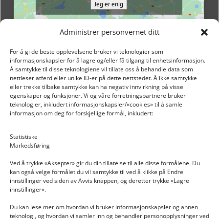
Jeg er enig
Administrer personvernet ditt
For å gi de beste opplevelsene bruker vi teknologier som
informasjonskapsler for å lagre og/eller få tilgang til enhetsinformasjon.
Å samtykke til disse teknologiene vil tillate oss å behandle data som
nettleser atferd eller unike ID-er på dette nettstedet. Å ikke samtykke
eller trekke tilbake samtykke kan ha negativ innvirkning på visse
egenskaper og funksjoner. Vi og våre forretningspartnere bruker
teknologier, inkludert informasjonskapsler/«cookies» til å samle
informasjon om deg for forskjellige formål, inkludert:
Email: post@dekkogdeler.nextlogixs.com
Statistiske
Markedsføring
Org. nr: 817188222
Ved å trykke «Aksepter» gir du din tillatelse til alle disse formålene. Du
kan også velge formålet du vil samtykke til ved å klikke på Endre
innstillinger ved siden av Avvis knappen, og deretter trykke «Lagre
innstillinger».
Du kan lese mer om hvordan vi bruker informasjonskapsler og annen
INFORMASJON
teknologi, og hvordan vi samler inn og behandler personopplysninger ved