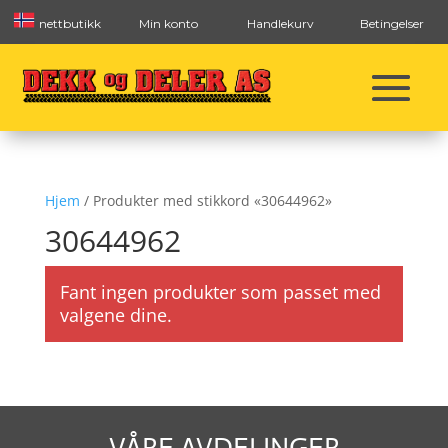
nettbutikk
Min konto
Handlekurv
Betingelser
Hjem
/ Produkter med stikkord «30644962»
30644962
Fant ingen produkter som passet med
valgene dine.
VÅRE AVDELINGER