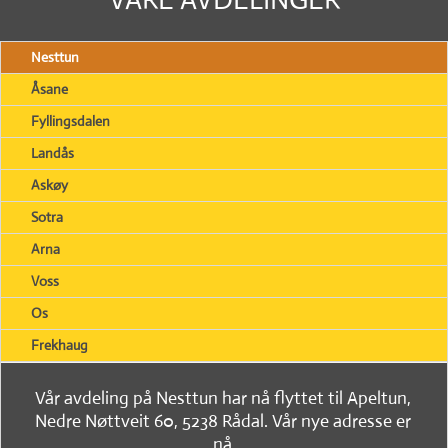
Nesttun
Åsane
Fyllingsdalen
Landås
Askøy
Sotra
Arna
Voss
Os
Frekhaug
Vår avdeling på Nesttun har nå flyttet til Apeltun,
Nedre Nøttveit 60, 5238 Rådal. Vår nye adresse er
nå